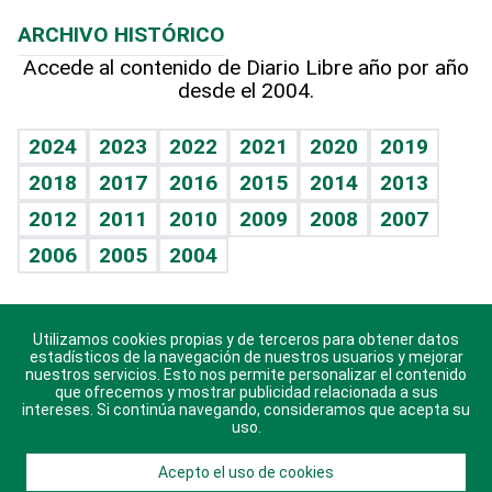
Macroeconomía
Mi mascota
Resultados deportivos
Lecturas
Planeta
Efemérides
ARCHIVO HISTÓRICO
Hablando con el pediatra
Línea de hit
Más firmas
Hecho en casa
Cumpleaños
Accede al contenido de Diario Libre año por año
desde el 2004.
Diario de nutrición
BRV
Mundo gamer
RSS
Vida y familia
TBT Deportivo
Guía del dinero
Horóscopos
2024
2023
2022
2021
2020
2019
Eñe
2018
2017
2016
2015
2014
2013
Crucigramas
2012
2011
2010
2009
2008
2007
Celebrando la vida
2006
2005
2004
Sin complejos
En pocas palabras
Utilizamos cookies propias y de terceros para obtener datos
Descarga nuestras aplicaciones para Android, iOS y
Escuchando al corazón
estadísticos de la navegación de nuestros usuarios y mejorar
sistema Huawei.
nuestros servicios. Esto nos permite personalizar el contenido
que ofrecemos y mostrar publicidad relacionada a sus
Economía Personal
intereses. Si continúa navegando, consideramos que acepta su
uso.
Consulta Libre
Acepto el uso de cookies