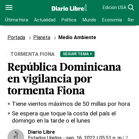
Edición USA
Última Hora
Actualidad
Política
Mundo
Economía
Revis
Portada
Planeta
Medio Ambiente
TORMENTA FIONA
SEGUIR TEMA +
República Dominicana
en vigilancia por
tormenta Fiona
Tiene vientos máximos de 50 millas por hora
Se espera que toque la costa del país el
domingo en la tarde o el lunes
Diario Libre
Estados Unidos
- sep. 16, 2022 | 05:51 p. m.
|
2