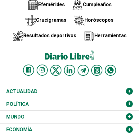
Efemérides
Cumpleaños
Crucigramas
Horóscopos
Resultados deportivos
Herramientas
ACTUALIDAD
Nacional
POLÍTICA
Ciudad
Partidos
MUNDO
Educación
JCE
Estados Unidos
ECONOMÍA