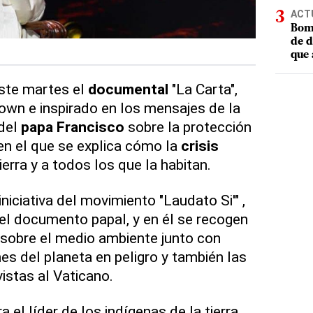
ACT
Bomb
de d
que 
este martes el
documental
"La Carta",
rown e inspirado en los mensajes de la
 del
papa Francisco
sobre la protección
en el que se explica cómo la
crisis
ierra y a todos los que la habitan.
niciativa del movimiento "Laudato Si'" ,
 el documento papal, y en él se recogen
sobre el medio ambiente junto con
s del planeta en peligro y también las
vistas al Vaticano.
 el líder de los indígenas de la tierra