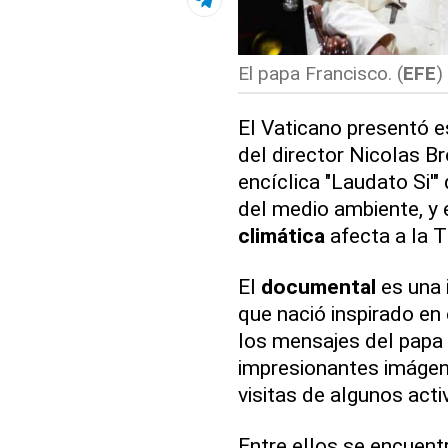
El papa Francisco. (
EFE
)
El Vaticano presentó 
del director Nicolas B
encíclica "Laudato Si'"
del medio ambiente, y 
climática
afecta a la T
El
documental
es una i
que nació inspirado en
los mensajes del papa 
impresionantes imágene
visitas de algunos acti
Entre ellos se encuentra