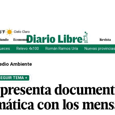
6
°F
Cielo Claro
undo
Economía
Revista
jueces
Relevo 4x100
Román Ramos Uría
Nuevas provincia
edio Ambiente
SEGUIR TEMA +
 presenta document
imática con los mens