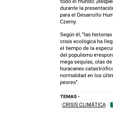
todo el mundo: ¡despier
durante la presentación
para el Desarrollo Hum
Czerny.
Según él, "las histori
crisis ecológica ha ll
el tiempo de la especul
del populismo irrespon
mega sequías, olas de 
huracanes catastrófico
normalidad en los últ
peores".
TEMAS -
CRISIS CLIMÁTICA