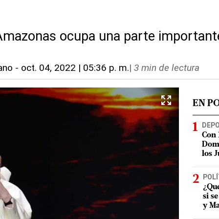
Amazonas ocupa una parte importante
ano
-
oct. 04, 2022 | 05:36 p. m.
|
3 min de lectura
EN P
DEP
Con 
Domi
los 
POLÍ
¿Qué
si s
y Ma