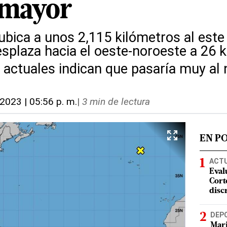
 mayor
bica a unos 2,115 kilómetros al este 
splaza hacia el oeste-noroeste a 26 k
 actuales indican que pasaría muy al 
 2023 | 05:56 p. m.
|
3 min de lectura
EN P
ACT
Eval
Corte
disc
DEP
Mari