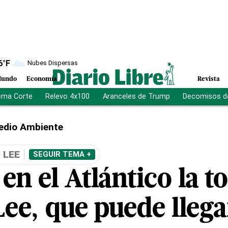
6
°F
Nubes Dispersas
undo
Economía
Revista
ema Corte
Relevo 4x100
Aranceles de Trump
Decomisos d
edio Ambiente
 LEE
SEGUIR TEMA +
en el Atlántico la 
Lee, que puede llega