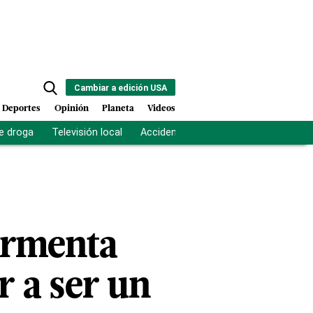
Cambiar a edición USA
Deportes
Opinión
Planeta
Videos
e droga
Televisión local
Accidente Los Ríos
Fuerza antipand
tormenta
r a ser un