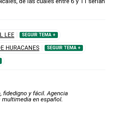
cales, de las cuales entre 6 y 11 serían
L LEE
SEGUIR TEMA +
DE HURACANES
SEGUIR TEMA +
 fidedigno y fácil. Agencia
s multimedia en español.