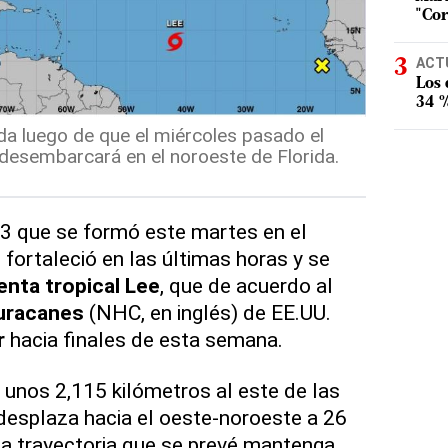
"Cor
ACT
Los
34 %
a luego de que el miércoles pasado el
desembarcará en el noroeste de Florida.
13 que se formó este martes en el
 fortaleció en las últimas horas y se
nta tropical Lee
, que de acuerdo al
uracanes
(NHC, en inglés) de EE.UU.
r
hacia finales de esta semana.
 unos 2,115 kilómetros al este de las
desplaza hacia el oeste-noroeste a 26
na trayectoria que se prevé mantenga