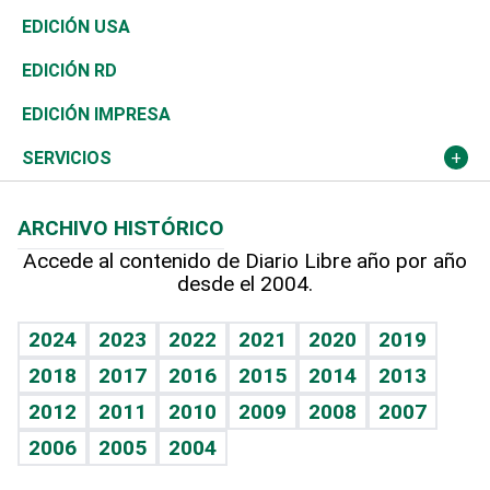
Reportajes
África
Vivienda
Buena Vida
Ciclismo
En Directo
Tecnología
Economía
EDICIÓN USA
Ocenanía
Telecom.
Sociales
Tenis
El Espía
Historia
Revista
EDICIÓN RD
Caribe
Global y variable
Novedades
Olimpismo
Noticiero Poteleche
Martes de tecnología
Deportes
EDICIÓN IMPRESA
Resto del mundo
Economía personal
Podcast Arte Libre
Más deportes
Columnistas
Cambio climático
Opinión
SERVICIOS
Macroeconomía
Mi mascota
Resultados deportivos
Lecturas
Planeta
Efemérides
ARCHIVO HISTÓRICO
Hablando con el pediatra
Línea de hit
Más firmas
Hecho en casa
Cumpleaños
Accede al contenido de Diario Libre año por año
desde el 2004.
Diario de nutrición
BRV
Mundo gamer
RSS
Vida y familia
TBT Deportivo
Guía del dinero
Horóscopos
2024
2023
2022
2021
2020
2019
Eñe
2018
2017
2016
2015
2014
2013
Crucigramas
2012
2011
2010
2009
2008
2007
Celebrando la vida
2006
2005
2004
Sin complejos