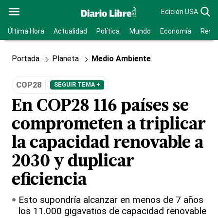
Edición USA
Última Hora
Actualidad
Política
Mundo
Economía
Revis
Portada
Planeta
Medio Ambiente
COP28
SEGUIR TEMA +
En COP28 116 países se
comprometen a triplicar
la capacidad renovable a
2030 y duplicar
eficiencia
Esto supondría alcanzar en menos de 7 años
los 11.000 gigavatios de capacidad renovable