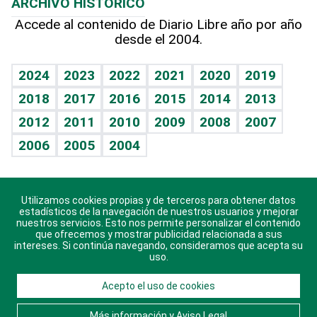
ARCHIVO HISTÓRICO
Hablando con el pediatra
Línea de hit
Más firmas
Hecho en casa
Cumpleaños
Accede al contenido de Diario Libre año por año
desde el 2004.
Diario de nutrición
BRV
Mundo gamer
RSS
Vida y familia
TBT Deportivo
Guía del dinero
Horóscopos
2024
2023
2022
2021
2020
2019
Eñe
2018
2017
2016
2015
2014
2013
Crucigramas
2012
2011
2010
2009
2008
2007
Celebrando la vida
2006
2005
2004
Sin complejos
En pocas palabras
Utilizamos cookies propias y de terceros para obtener datos
Descarga nuestras aplicaciones para Android, iOS y
Escuchando al corazón
estadísticos de la navegación de nuestros usuarios y mejorar
sistema Huawei.
nuestros servicios. Esto nos permite personalizar el contenido
que ofrecemos y mostrar publicidad relacionada a sus
Economía Personal
intereses. Si continúa navegando, consideramos que acepta su
uso.
Consulta Libre
Acepto el uso de cookies
© 2021 Diario Libre, todos los derechos reservados.
Consulta el
Aviso Legal
. Ponte en
Contacto
con
Más información y Aviso Legal