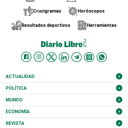
Crucigramas
Horóscopos
Resultados deportivos
Herramientas
ACTUALIDAD
Nacional
POLÍTICA
Ciudad
Partidos
MUNDO
Educación
JCE
Estados Unidos
ECONOMÍA
Salud
TSE
América Latina
Finanzas
REVISTA