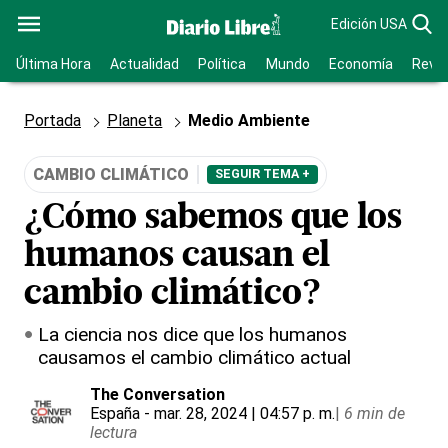
Edición USA
Última Hora
Actualidad
Política
Mundo
Economía
Revis
Portada
Planeta
Medio Ambiente
CAMBIO CLIMÁTICO
SEGUIR TEMA +
¿Cómo sabemos que los
humanos causan el
cambio climático?
La ciencia nos dice que los humanos
causamos el cambio climático actual
The Conversation
España
- mar. 28, 2024 | 04:57 p. m.
|
6 min de
lectura