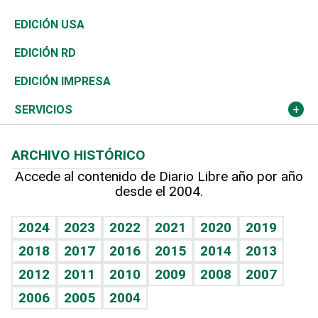
Reportajes
África
Vivienda
Buena Vida
Ciclismo
En Directo
Tecnología
Economía
EDICIÓN USA
Ocenanía
Telecom.
Sociales
Tenis
El Espía
Historia
Revista
EDICIÓN RD
Caribe
Global y variable
Novedades
Olimpismo
Noticiero Poteleche
Martes de tecnología
Deportes
EDICIÓN IMPRESA
Resto del mundo
Economía personal
Podcast Arte Libre
Más deportes
Columnistas
Cambio climático
Opinión
SERVICIOS
Macroeconomía
Mi mascota
Resultados deportivos
Lecturas
Planeta
Efemérides
ARCHIVO HISTÓRICO
Hablando con el pediatra
Línea de hit
Más firmas
Hecho en casa
Cumpleaños
Accede al contenido de Diario Libre año por año
desde el 2004.
Diario de nutrición
BRV
Mundo gamer
RSS
Vida y familia
TBT Deportivo
Guía del dinero
Horóscopos
2024
2023
2022
2021
2020
2019
Eñe
2018
2017
2016
2015
2014
2013
Crucigramas
2012
2011
2010
2009
2008
2007
Celebrando la vida
2006
2005
2004
Sin complejos