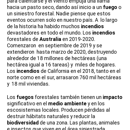
para calentarse y el viento empuja una llama
hacia un pasto seco, dando así inicio a un
fuego
o
un siniestro forestal. Nadie piense que estos
eventos ocurren solo en nuestro país. A lo largo
de la historia ha habido muchos
incendios
devastadores en todo el mundo. Los
incendios
forestales de
Australia
en 2019-2020.
Comenzaron en septiembre de 2019 y se
extendieron hasta marzo de 2020, destruyendo
alrededor de 18 millones de hectáreas (una
hectárea igual a 16 tareas) y miles de hogares.
Los
incendios
de California en el 2018, tanto en el
norte como en el sur, arrasaron 760 mil hectáreas
y 18 mil viviendas.
Los
fuegos
forestales también tienen un
impacto
significativo en el
medio ambiente
y en los
escosistemas locales. Producen pérdidas al
destruir hábitats naturales y reducir la
biodiversidad
de una zona. Las plantas, animales
e insectos que viven en el área siniestrada