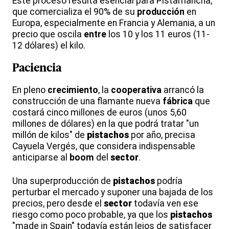
Este proceso resulta esencial para Pistamancha,
que comercializa el 90% de su
producción
en
Europa, especialmente en Francia y Alemania, a un
precio que oscila
entre
los 10 y los 11 euros (11-
12 dólares) el kilo.
Paciencia
En pleno
crecimiento
, la
cooperativa
arrancó la
construcción de una flamante nueva
fábrica
que
costará cinco millones de euros (unos 5,60
millones de dólares) en la que podrá tratar "un
millón de kilos" de
pistachos
por año, precisa
Cayuela Vergés, que considera indispensable
anticiparse al
boom
del
sector
.
Una superproducción de
pistachos
podría
perturbar el mercado y suponer una bajada de los
precios, pero desde el
sector
todavía ven ese
riesgo como poco probable, ya que los
pistachos
"made in Spain" todavía están lejos de satisfacer