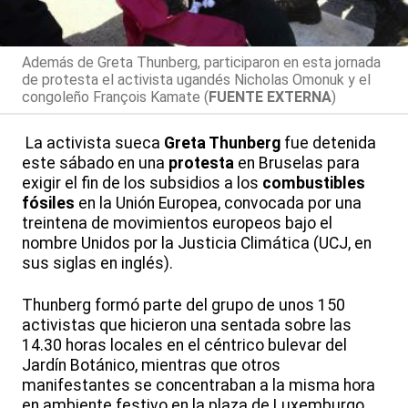
Además de Greta Thunberg, participaron en esta jornada
de protesta el activista ugandés Nicholas Omonuk y el
congoleño François Kamate (
FUENTE EXTERNA
)
La activista sueca
Greta Thunberg
fue detenida
este sábado en una
protesta
en Bruselas para
exigir el fin de los subsidios a los
combustibles
fósiles
en la Unión Europea, convocada por una
treintena de movimientos europeos bajo el
nombre Unidos por la Justicia Climática (UCJ, en
sus siglas en inglés).
Thunberg formó parte del grupo de unos 150
activistas que hicieron una sentada sobre las
14.30 horas locales en el céntrico bulevar del
Jardín Botánico, mientras que otros
manifestantes se concentraban a la misma hora
en ambiente festivo en la plaza de Luxemburgo,