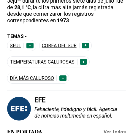
Jeju— durante los primeros siete días de julio fue
de
28,1 °C
, la cifra más alta jamás registrada
desde que comenzaron los registros
correspondientes en
1973
.
TEMAS -
SEÚL
COREA DEL SUR
+
+
TEMPERATURAS CALUROSAS
+
DÍA MÁS CALUROSO
+
EFE
Fehaciente, fidedigno y fácil. Agencia
de noticias multimedia en español.
Ver todos
EN PORTADA