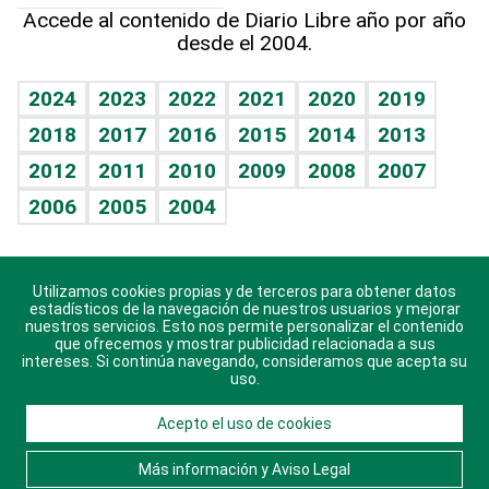
Hablando con el pediatra
Línea de hit
Más firmas
Hecho en casa
Cumpleaños
Accede al contenido de Diario Libre año por año
desde el 2004.
Diario de nutrición
BRV
Mundo gamer
RSS
Vida y familia
TBT Deportivo
Guía del dinero
Horóscopos
2024
2023
2022
2021
2020
2019
Eñe
2018
2017
2016
2015
2014
2013
Crucigramas
2012
2011
2010
2009
2008
2007
Celebrando la vida
2006
2005
2004
Sin complejos
En pocas palabras
Utilizamos cookies propias y de terceros para obtener datos
Descarga nuestras aplicaciones para Android, iOS y
Escuchando al corazón
estadísticos de la navegación de nuestros usuarios y mejorar
sistema Huawei.
nuestros servicios. Esto nos permite personalizar el contenido
que ofrecemos y mostrar publicidad relacionada a sus
Economía Personal
intereses. Si continúa navegando, consideramos que acepta su
uso.
Consulta Libre
Acepto el uso de cookies
© 2021 Diario Libre, todos los derechos reservados.
Consulta el
Aviso Legal
. Ponte en
Contacto
con
Más información y Aviso Legal