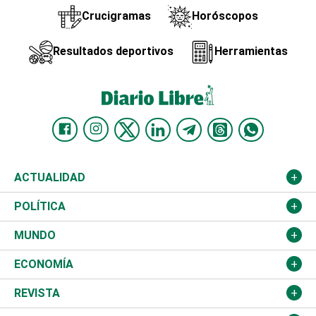
Crucigramas
Horóscopos
Resultados deportivos
Herramientas
ACTUALIDAD
Nacional
POLÍTICA
Ciudad
Partidos
MUNDO
Educación
JCE
Estados Unidos
ECONOMÍA
Salud
TSE
América Latina
Finanzas
REVISTA