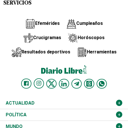
SERVICIOS
Efemérides
Cumpleaños
Crucigramas
Horóscopos
Resultados deportivos
Herramientas
ACTUALIDAD
Nacional
POLÍTICA
Ciudad
Partidos
MUNDO