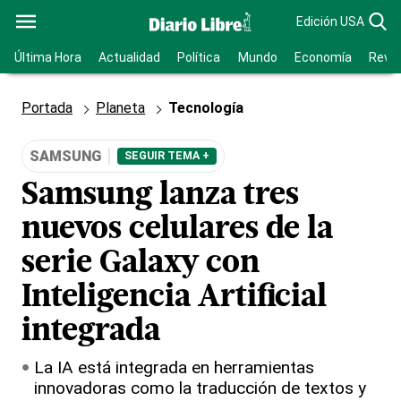
Edición USA
Última Hora
Actualidad
Política
Mundo
Economía
Revis
Portada
Planeta
Tecnología
SAMSUNG
SEGUIR TEMA +
Samsung lanza tres
nuevos celulares de la
serie Galaxy con
Inteligencia Artificial
integrada
La IA está integrada en herramientas
innovadoras como la traducción de textos y