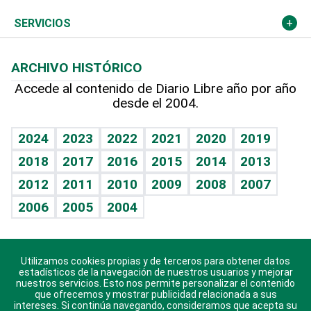
Resto del mundo
Economía personal
Podcast Arte Libre
Más deportes
Columnistas
Cambio climático
Opinión
SERVICIOS
Macroeconomía
Mi mascota
Resultados deportivos
Lecturas
Planeta
Efemérides
ARCHIVO HISTÓRICO
Hablando con el pediatra
Línea de hit
Más firmas
Hecho en casa
Cumpleaños
Accede al contenido de Diario Libre año por año
desde el 2004.
Diario de nutrición
BRV
Mundo gamer
RSS
Vida y familia
TBT Deportivo
Guía del dinero
Horóscopos
2024
2023
2022
2021
2020
2019
Eñe
2018
2017
2016
2015
2014
2013
Crucigramas
2012
2011
2010
2009
2008
2007
Celebrando la vida
2006
2005
2004
Sin complejos
En pocas palabras
Utilizamos cookies propias y de terceros para obtener datos
Descarga nuestras aplicaciones para Android, iOS y
Escuchando al corazón
estadísticos de la navegación de nuestros usuarios y mejorar
sistema Huawei.
nuestros servicios. Esto nos permite personalizar el contenido
que ofrecemos y mostrar publicidad relacionada a sus
Economía Personal
intereses. Si continúa navegando, consideramos que acepta su