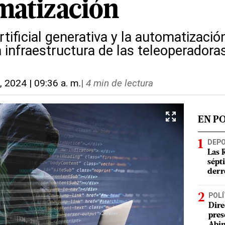
omatización
artificial generativa y la automatizac
a infraestructura de las teleoperadora
, 2024 | 09:36 a. m.
|
4 min de lectura
EN P
DEP
Las 
sépt
derr
POLÍ
Dire
pres
Abin