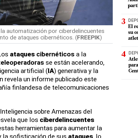
part
DEP
El r
y la automatización por ciberdelincuentes
su o
to de ataques cibernéticos. (
FREEPIK
)
atle
 Los
ataques
cibernéticos
a la
DEP
Atle
teleoperadoras
se están acelerando,
par
gencia artificial (
IA
) generativa y la
Cen
ún revela un informe publicado este
añía finlandesa de telecomunicaciones
 Inteligencia sobre Amenazas del
esvela que los
ciberdelincuentes
estas herramientas para aumentar la
y la sofisticación de sus
ataques
, lo