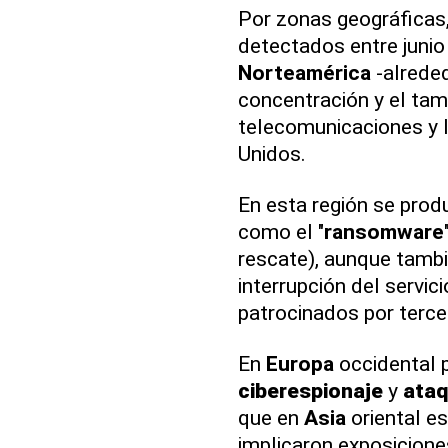
Por zonas geográficas
detectados entre junio
Norteamérica
-alreded
concentración y el tam
telecomunicaciones y 
Unidos.
En esta región se prod
como el "
ransomware
rescate), aunque tamb
interrupción del servic
patrocinados por terce
En
Europa
occidental 
ciberespionaje
y
ata
que en
Asia
oriental es
implicaron exposiciones