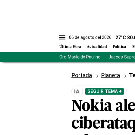
27
°C
80.
06 de agosto del 2026
Última Hora
Actualidad
Política
M
Oro Marileidy Paulino
Jueces Supr
Portada
Planeta
Te
IA
SEGUIR TEMA +
Nokia al
ciberataq