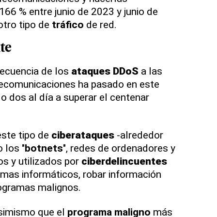
 166 % entre junio de 2023 y junio de
otro tipo de
tráfico
de red.
te
recuencia de los
ataques
DDoS
a las
elecomunicaciones ha pasado en este
o dos al día a superar el centenar
este tipo de
ciberataques
-alrededor
 los "
botnets
", redes de ordenadores y
os y utilizados por
ciberdelincuentes
emas informáticos, robar información
rogramas malignos.
asimismo que el
programa
maligno
más