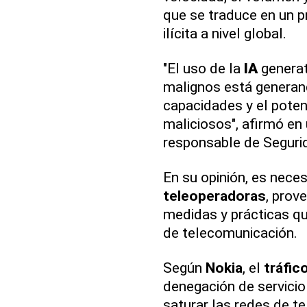
que se traduce en un p
ilícita a nivel global.
"El uso de la
IA
generat
malignos está generan
capacidades y el pote
maliciosos", afirmó en
responsable de Seguri
En su opinión, es nece
teleoperadoras
, prov
medidas y prácticas qu
de telecomunicación.
Según
Nokia
, el
tráfic
denegación de servicio 
saturar las redes de t