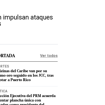
ión impulsan ataques
s
Ver todos
ORTADA
ORTES
Reinas del Caribe van por su
imo oro seguido en los JCC, tras
otar a Puerto Rico
TICA
cción Ejecutiva del PRM acuerda
entar plancha única con
ader como presidente del