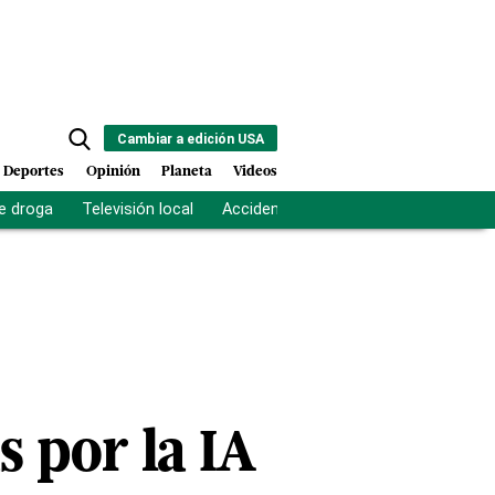
Cambiar a edición USA
Deportes
Opinión
Planeta
Videos
e droga
Televisión local
Accidente Los Ríos
Fuerza antipand
s por la IA