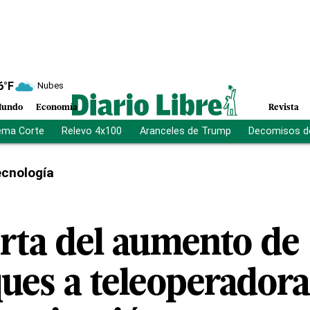
6
°F
Nubes
undo
Economía
Revista
ema Corte
Relevo 4x100
Aranceles de Trump
Decomisos d
cnología
erta del aumento de
ues a teleoperadora