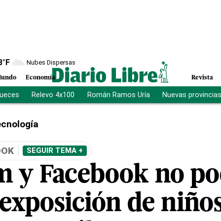
8
°F
Nubes Dispersas
undo
Economía
Revista
jueces
Relevo 4x100
Román Ramos Uría
Nuevas provincia
cnología
OOK
SEGUIR TEMA +
m y Facebook no p
exposición de niños