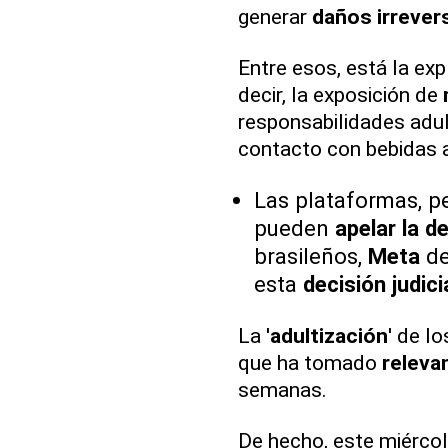
generar
daños irrever
Entre esos, está la expl
decir, la exposición de
responsabilidades adul
contacto con bebidas a
Las plataformas, p
pueden
apelar la d
brasileños,
Meta
de
esta
decisión judici
La '
adultización
' de l
que ha tomado
releva
semanas.
De hecho, este miércol