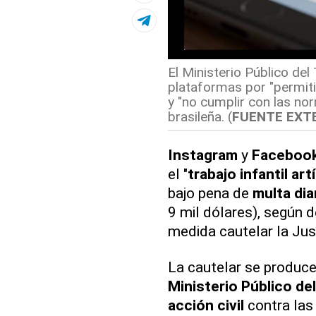
El Ministerio Público del 
plataformas por "permitir
y "no cumplir con las nor
brasileña. (
FUENTE EXT
Instagram
y
Faceboo
el "
trabajo infantil art
bajo pena de
multa dia
9 mil dólares), según 
medida cautelar la Just
La cautelar se produce 
Ministerio Público de
acción civil
contra las 