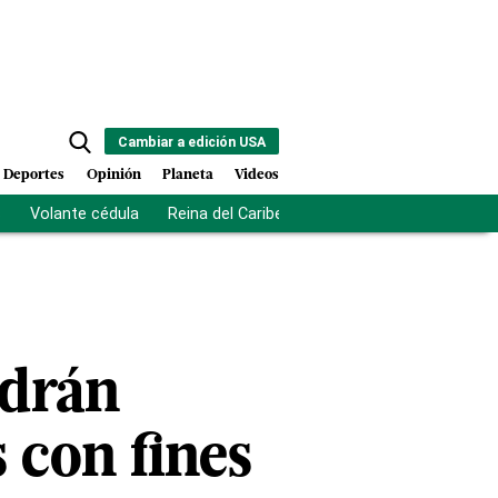
Cambiar a edición USA
Deportes
Opinión
Planeta
Videos
s
Volante cédula
Reina del Caribe
Clausura Juegos Centro
odrán
 con fines