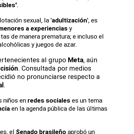
sibles
".
otación sexual, la '
adultización
', es
menores a experiencias
y
tas de manera prematura; e incluso el
lcohólicas y juegos de azar.
ertenecientes al grupo
Meta
, aún
ecisión
. Consultada por medios
cidió no pronunciarse respecto a
al
.
os niños en
redes sociales
es un tema
ncia
en la agenda pública de las últimas
es, el
Senado brasileño
aprobó un