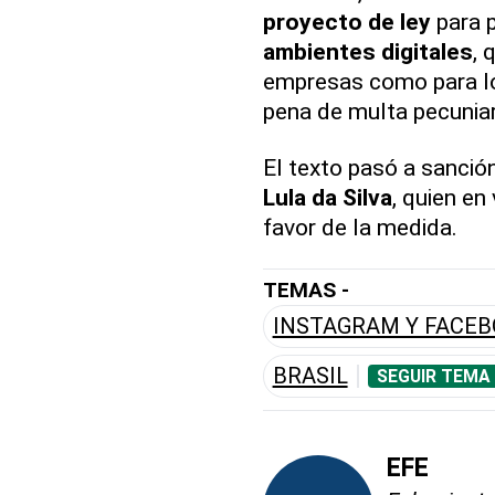
proyecto de ley
para p
ambientes digitales
, 
empresas como para lo
pena de multa pecuniar
El texto pasó a sanció
Lula da Silva
, quien en
favor de la medida.
TEMAS -
INSTAGRAM Y FACE
BRASIL
SEGUIR TEMA
EFE