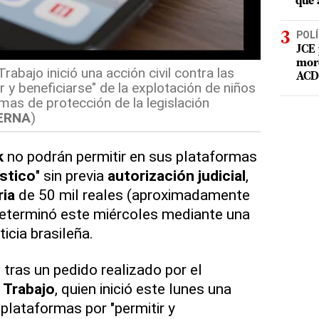
que 
POLÍ
JCE 
mord
Trabajo inició una acción civil contra las
ACD 
 y beneficiarse" de la explotación de niños
mas de protección de la legislación
ERNA
)
k
no podrán permitir en sus plataformas
ístico
" sin previa
autorización judicial
,
ria
de 50 mil reales (aproximadamente
determinó este miércoles mediante una
icia brasileña.
tras un pedido realizado por el
l Trabajo
, quien inició este lunes una
plataformas por "permitir y