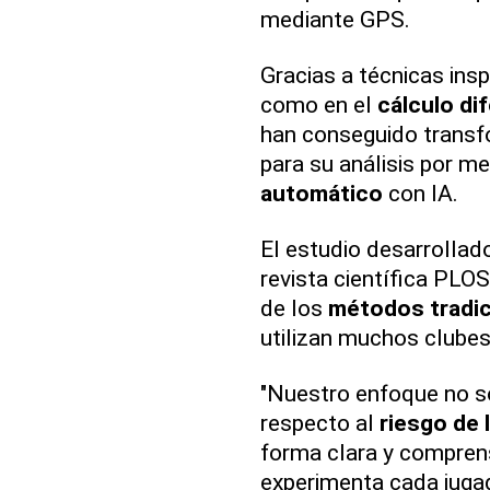
mediante GPS.
Gracias a técnicas insp
como en el
cálculo dif
han conseguido transfo
para su análisis por m
automático
con IA.
El estudio desarrollado
revista científica PL
de los
métodos tradic
utilizan muchos clubes
"Nuestro enfoque no s
respecto al
riesgo de 
forma clara y compren
experimenta cada jugad