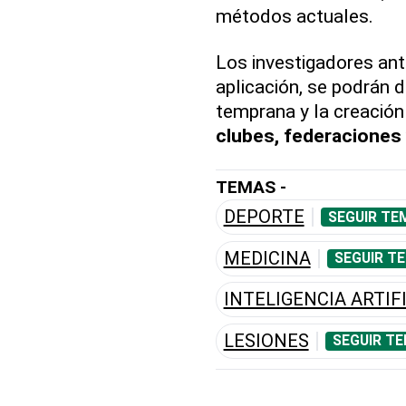
métodos actuales.
Los investigadores anti
aplicación, se podrán 
temprana y la creació
clubes, federaciones 
TEMAS -
DEPORTE
SEGUIR TE
MEDICINA
SEGUIR T
INTELIGENCIA ARTIF
LESIONES
SEGUIR TE