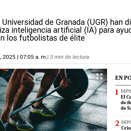
la Universidad de Granada (UGR) han 
za inteligencia artificial (IA) para ayu
n los futbolistas de élite
, 2025 | 07:05 a. m.
|
3 min de lectura
EN P
DEP
El C
de f
de S
DEP
Cris