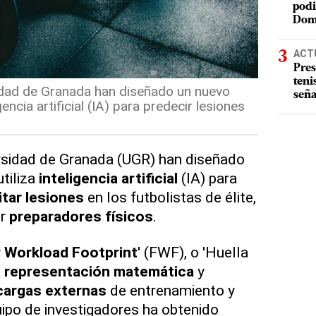
podi
Dom
ACT
Pres
teni
sidad de Granada han diseñado un nuevo
seña
gencia artificial (IA) para predecir lesiones
ersidad de Granada (UGR) han diseñado
tiliza
inteligencia artificial
(IA) para
itar lesiones
en los futbolistas de élite,
or
preparadores físicos
.
r Workload Footprint
' (FWF), o 'Huella
a
representación matemática
y
cargas externas
de entrenamiento y
ipo de investigadores ha obtenido