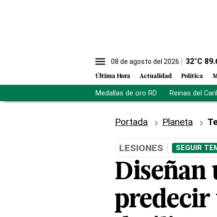
32
°C
89.
08 de agosto del 2026
Última Hora
Actualidad
Política
M
Medallas de oro RD
Reinas del Car
Portada
Planeta
Te
LESIONES
SEGUIR TE
Diseñan 
predecir 