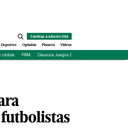
Cambiar a edición USA
Deportes
Opinión
Planeta
Videos
e cédula
PRM
Clausura Juegos Centroamericanos
De la Es
ara
 futbolistas