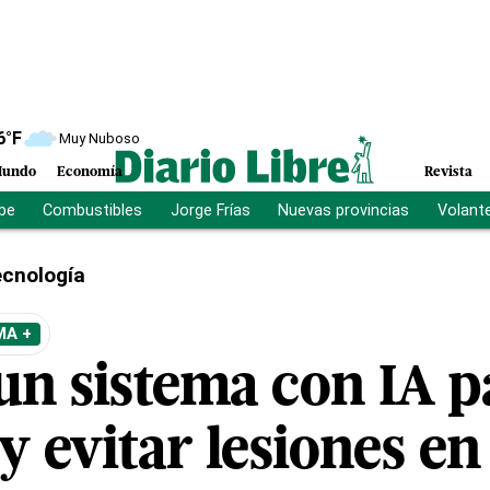
6
°F
Muy Nuboso
undo
Economía
Revista
ibe
Combustibles
Jorge Frías
Nuevas provincias
Volant
cnología
MA +
un sistema con IA p
y evitar lesiones en