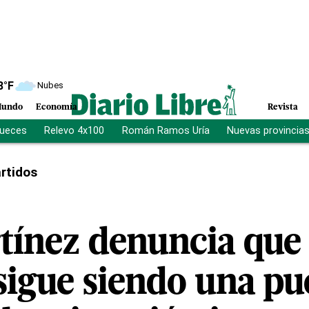
8
°F
Nubes
undo
Economía
Revista
jueces
Relevo 4x100
Román Ramos Uría
Nuevas provincia
rtidos
tínez denuncia que 
sigue siendo una pu