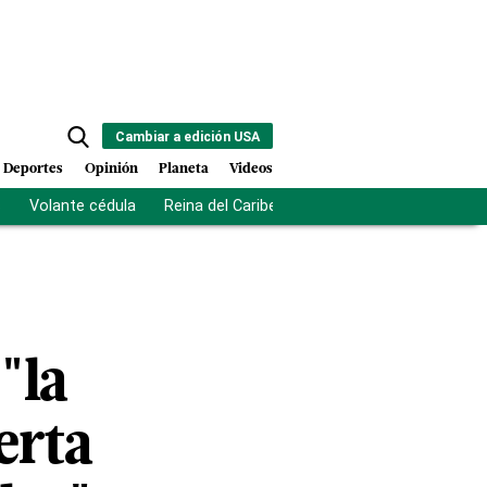
Cambiar a edición USA
Deportes
Opinión
Planeta
Videos
s
Volante cédula
Reina del Caribe
Clausura Juegos Centro
"la
erta