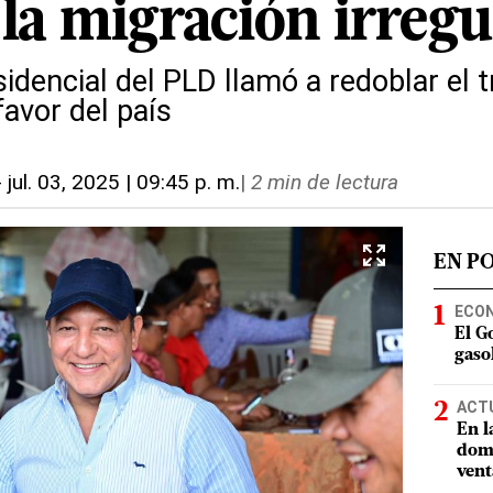
 la migración irregu
sidencial del PLD llamó a redoblar el t
avor del país
-
jul. 03, 2025 | 09:45 p. m.
|
2 min de lectura
EN P
ECO
El G
gasol
ACT
En l
domi
vent