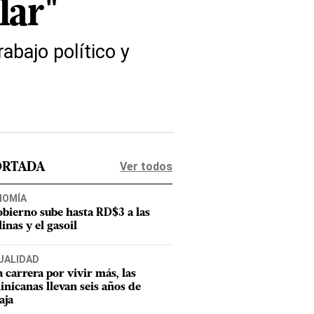
lar"
rabajo político y
Ver todos
ORTADA
NOMÍA
obierno sube hasta RD$3 a las
inas y el gasoil
UALIDAD
a carrera por vivir más, las
nicanas llevan seis años de
aja