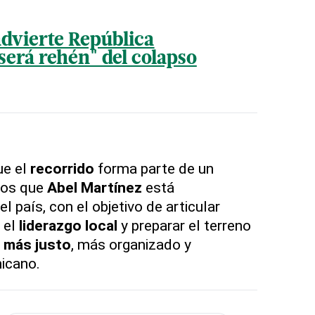
advierte República
erá rehén" del colapso
ue el
recorrido
forma parte de un
ros que
Abel Martínez
está
l país, con el objetivo de articular
r el
liderazgo local
y preparar el terreno
 más justo
, más organizado y
icano.