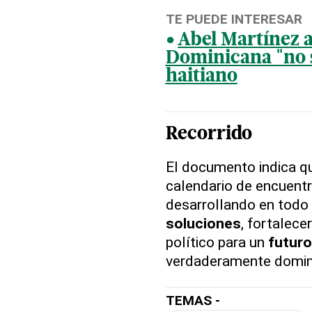
TE PUEDE INTERESAR
Abel Martínez 
Dominicana "no s
haitiano
Recorrido
El documento indica q
calendario de encuent
desarrollando en todo e
soluciones
, fortalece
político para un
futuro
verdaderamente domin
TEMAS -