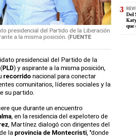
REV
Del 
Katy
que 
o presidencial del Partido de la Liberación
ante a la misma posición. (
FUENTE
idato presidencial del Partido de la
(
PLD
) y aspirante a la misma posición,
su
recorrido
nacional para conectar
ntes comunitarios, líderes sociales y la
de su partido.
iere que durante un encuentro
alma
, en la residencia del expelotero de
rez
, Martínez dialogó con dirigentes del
 de la
provincia de Montecristi
, "donde