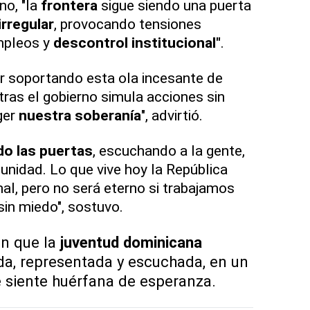
no, "la
frontera
sigue siendo una puerta
irregular
, provocando tensiones
empleos y
descontrol institucional"
.
ir soportando esta ola incesante de
as el gobierno simula acciones sin
ger
nuestra soberanía
", advirtió.
o las puertas
, escuchando a la gente,
nidad. Lo que vive hoy la República
l, pero no será eterno si trabajamos
sin miedo", sostuvo.
n que la
juventud dominicana
ada, representada y escuchada, en un
siente huérfana de esperanza.