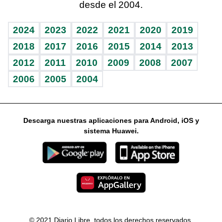
desde el 2004.
Diario de nutrición
Libreta deportiva
Lecturas
Mundo gamer
RSS
Vida y familia
BRV
Más firmas
Guía del dinero
Horóscopos
2024
2023
2022
2021
2020
2019
Eñe
TBT Deportivo
2018
2017
2016
2015
2014
2013
2012
2011
2010
2009
2008
2007
Celebrando la vida
2006
2005
2004
Sin complejos
En pocas palabras
Descarga nuestras aplicaciones para Android, iOS y
Escuchando al corazón
sistema Huawei.
Economía Personal
Consulta Libre
© 2021 Diario Libre, todos los derechos reservados.