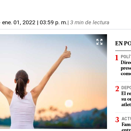
-
ene. 01, 2022 | 03:59 p. m.
|
3 min de lectura
EN P
POLÍ
Dire
pres
como
DEP
El r
su o
atle
ACT
Fami
entr