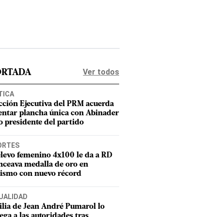
Ver todos
ORTADA
TICA
cción Ejecutiva del PRM acuerda
entar plancha única con Abinader
 presidente del partido
ORTES
elevo femenino 4x100 le da a RD
nceava medalla de oro en
tismo con nuevo récord
UALIDAD
lia de Jean André Pumarol lo
ega a las autoridades tras