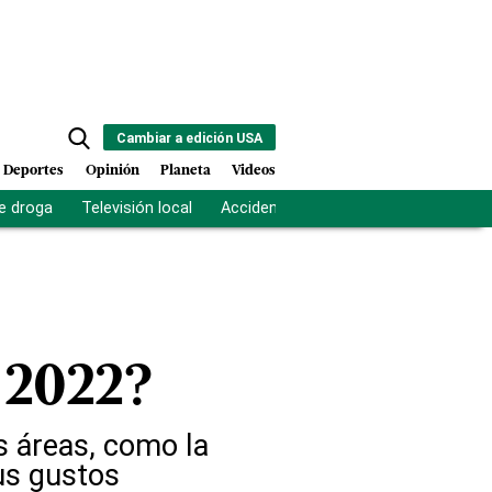
Cambiar a edición USA
Deportes
Opinión
Planeta
Videos
e droga
Televisión local
Accidente Los Ríos
Fuerza antipand
 2022?
s áreas, como la
tus gustos