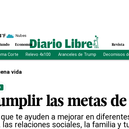
4
°F
Nubes
undo
Economía
Revista
ema Corte
Relevo 4x100
Aranceles de Trump
Decomisos d
ena vida
+
mplir las metas de
 que te ayuden a mejorar en diferente
, las relaciones sociales, la familia y 