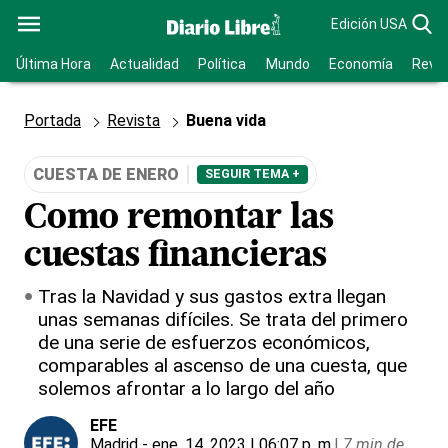
Edición USA
Última Hora
Actualidad
Política
Mundo
Economía
Revis
Portada
Revista
Buena vida
CUESTA DE ENERO
SEGUIR TEMA +
Como remontar las
cuestas financieras
Tras la Navidad y sus gastos extra llegan
unas semanas difíciles. Se trata del primero
de una serie de esfuerzos económicos,
comparables al ascenso de una cuesta, que
solemos afrontar a lo largo del año
EFE
Madrid
- ene. 14, 2023 | 06:07 p. m.
|
7 min de