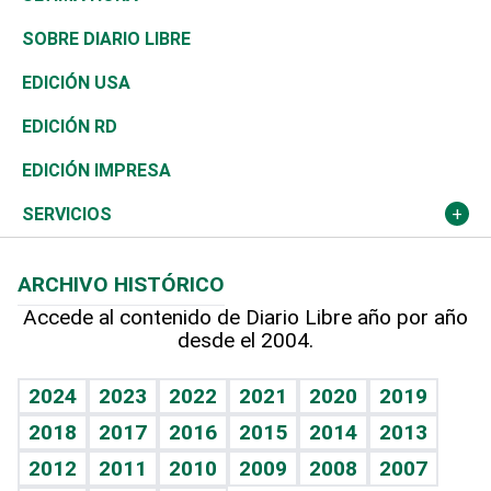
José Boquete
Asia
Consumo
Belleza
Golf
De buena tinta
Clima
Mundo
SOBRE DIARIO LIBRE
Reportajes
África
Vivienda
Buena Vida
Ciclismo
En Directo
Tecnología
Economía
EDICIÓN USA
Ocenanía
Telecom.
Sociales
Tenis
El Espía
Historia
Revista
EDICIÓN RD
Caribe
Global y variable
Novedades
Olimpismo
Noticiero Poteleche
Martes de tecnología
Deportes
EDICIÓN IMPRESA
Resto del mundo
Economía personal
Podcast Arte Libre
Más deportes
Columnistas
Cambio climático
Opinión
SERVICIOS
Macroeconomía
Mi mascota
Resultados deportivos
Lecturas
Planeta
Efemérides
ARCHIVO HISTÓRICO
Hablando con el pediatra
Línea de hit
Más firmas
Hecho en casa
Cumpleaños
Accede al contenido de Diario Libre año por año
desde el 2004.
Diario de nutrición
BRV
Mundo gamer
RSS
Vida y familia
TBT Deportivo
Guía del dinero
Horóscopos
2024
2023
2022
2021
2020
2019
Eñe
2018
2017
2016
2015
2014
2013
Crucigramas
2012
2011
2010
2009
2008
2007
Celebrando la vida