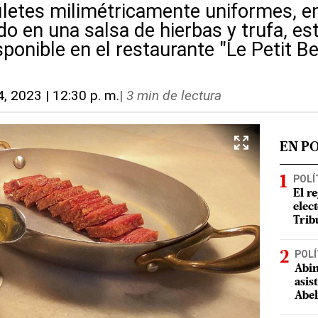
iletes milimétricamente uniformes, e
o en una salsa de hierbas y trufa, es
ponible en el restaurante "Le Petit B
4, 2023 | 12:30 p. m.
|
3 min de lectura
EN P
POLÍ
El r
elect
Trib
POLÍ
Abin
asis
Abel