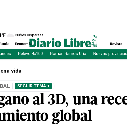
4
°F
Nubes Dispersas
undo
Economía
Revista
jueces
Relevo 4x100
Román Ramos Uría
Nuevas provincia
ena vida
BAL
SEGUIR TEMA +
gano al 3D, una rec
amiento global