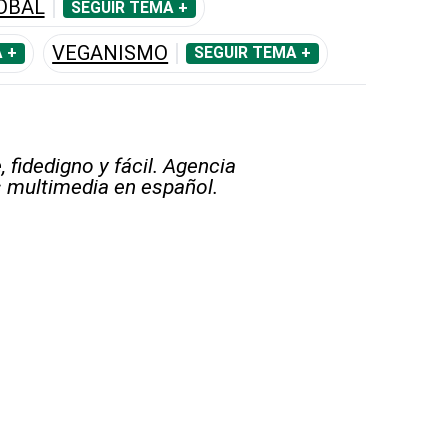
OBAL
SEGUIR TEMA +
VEGANISMO
 +
SEGUIR TEMA +
 fidedigno y fácil. Agencia
s multimedia en español.