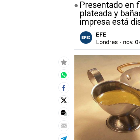
Presentado en f
plateada y bañad
impresa está dis
EFE
Londres
-
nov. 0