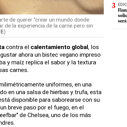
EDIC
Fian
soli
arte de querer "crear un mundo donde
será
r de la experiencia de la carne pero sin
FE
)
ta
contra el
calentamiento global
, los
gustar ahora un bistec vegano impreso
ba y maíz replica el sabor y la textura
osas carnes.
milimétricamente uniformes, en una
do en una salsa de hierbas y trufa, esta
está disponible para saborearse con su
n breve paso por el fuego, en el
Beefbar" de Chelsea, uno de los más
ndres.