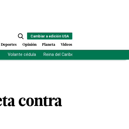
Cambiar a edición USA
Deportes
Opinión
Planeta
Videos
s
Volante cédula
Reina del Caribe
Clausura Juegos Centro
eta contra