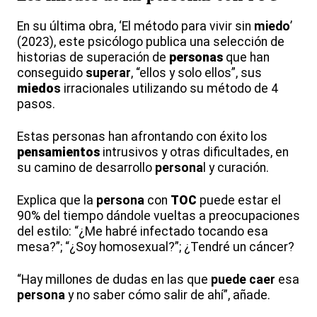
En su última obra, ‘El método para vivir sin
miedo
’
(2023), este psicólogo publica una selección de
historias de superación de
persona
s
que han
conseguido
superar
, “ellos y solo ellos”, sus
miedo
s
irracionales utilizando su método de 4
pasos.
Estas personas han afrontando con éxito los
pensamiento
s
intrusivos y otras dificultades, en
su camino de desarrollo
persona
l y curación.
Explica que la
persona
con
TOC
puede estar el
90% del tiempo dándole vueltas a preocupaciones
del estilo: “¿Me habré infectado tocando esa
mesa?”; “¿Soy homosexual?”; ¿Tendré un cáncer?
“Hay millones de dudas en las que
puede caer
esa
persona
y no saber cómo salir de ahí”, añade.