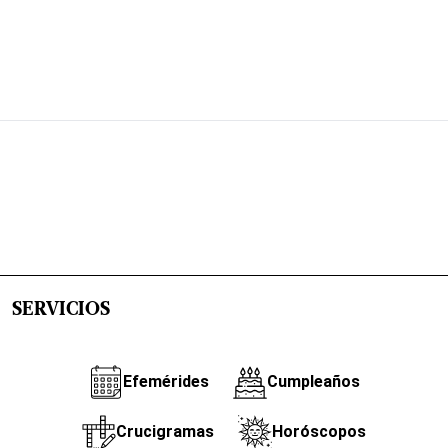
SERVICIOS
Efemérides
Cumpleaños
Crucigramas
Horóscopos