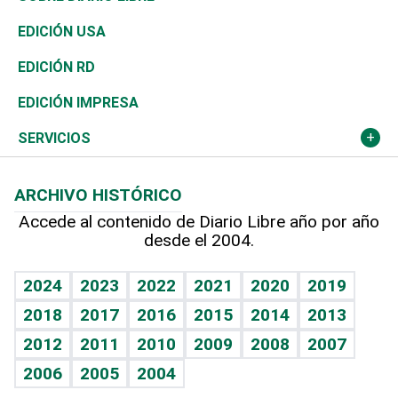
Reportajes
África
Vivienda
Buena Vida
Ciclismo
En Directo
Tecnología
Economía
EDICIÓN USA
Ocenanía
Telecom.
Sociales
Tenis
El Espía
Historia
Revista
EDICIÓN RD
Caribe
Global y variable
Novedades
Olimpismo
Noticiero Poteleche
Martes de tecnología
Deportes
EDICIÓN IMPRESA
Resto del mundo
Economía personal
Podcast Arte Libre
Más deportes
Columnistas
Cambio climático
Opinión
SERVICIOS
Macroeconomía
Mi mascota
Resultados deportivos
Lecturas
Planeta
Efemérides
ARCHIVO HISTÓRICO
Hablando con el pediatra
Línea de hit
Más firmas
Hecho en casa
Cumpleaños
Accede al contenido de Diario Libre año por año
desde el 2004.
Diario de nutrición
BRV
Mundo gamer
RSS
Vida y familia
TBT Deportivo
Guía del dinero
Horóscopos
2024
2023
2022
2021
2020
2019
Eñe
2018
2017
2016
2015
2014
2013
Crucigramas
2012
2011
2010
2009
2008
2007
Celebrando la vida
2006
2005
2004
Sin complejos