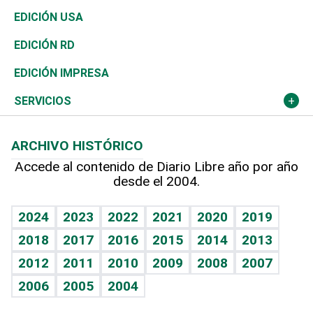
Reportajes
África
Vivienda
Buena Vida
Ciclismo
En Directo
Tecnología
Economía
EDICIÓN USA
Ocenanía
Telecom.
Sociales
Tenis
El Espía
Historia
Revista
EDICIÓN RD
Caribe
Global y variable
Novedades
Olimpismo
Noticiero Poteleche
Martes de tecnología
Deportes
EDICIÓN IMPRESA
Resto del mundo
Economía personal
Podcast Arte Libre
Más deportes
Columnistas
Cambio climático
Opinión
SERVICIOS
Macroeconomía
Mi mascota
Resultados deportivos
Lecturas
Planeta
Efemérides
ARCHIVO HISTÓRICO
Hablando con el pediatra
Línea de hit
Más firmas
Hecho en casa
Cumpleaños
Accede al contenido de Diario Libre año por año
desde el 2004.
Diario de nutrición
BRV
Mundo gamer
RSS
Vida y familia
TBT Deportivo
Guía del dinero
Horóscopos
2024
2023
2022
2021
2020
2019
Eñe
2018
2017
2016
2015
2014
2013
Crucigramas
2012
2011
2010
2009
2008
2007
Celebrando la vida
2006
2005
2004
Sin complejos