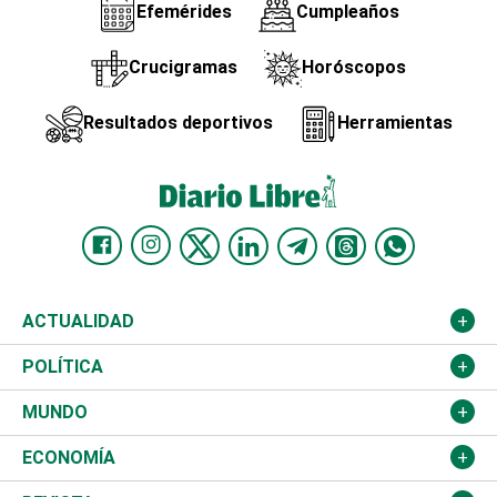
Efemérides
Cumpleaños
Crucigramas
Horóscopos
Resultados deportivos
Herramientas
ACTUALIDAD
Nacional
POLÍTICA
Ciudad
Partidos
MUNDO
Educación
JCE
Estados Unidos
ECONOMÍA