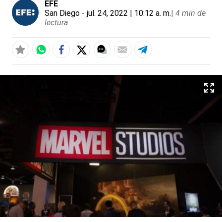
EFE
San Diego
- jul. 24, 2022 | 10:12 a. m.
|
4 min de
lectura