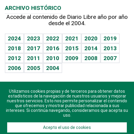
Lecturas
Planeta
Efemérides
ARCHIVO HISTÓRICO
Hablando con el pediatra
Línea de hit
Más firmas
Hecho en casa
Cumpleaños
Accede al contenido de Diario Libre año por año
desde el 2004.
Diario de nutrición
BRV
Mundo gamer
RSS
Vida y familia
TBT Deportivo
Guía del dinero
Horóscopos
2024
2023
2022
2021
2020
2019
Eñe
2018
2017
2016
2015
2014
2013
Crucigramas
2012
2011
2010
2009
2008
2007
Celebrando la vida
2006
2005
2004
Sin complejos
En pocas palabras
Utilizamos cookies propias y de terceros para obtener datos
Descarga nuestras aplicaciones para Android, iOS y
Escuchando al corazón
estadísticos de la navegación de nuestros usuarios y mejorar
sistema Huawei.
nuestros servicios. Esto nos permite personalizar el contenido
que ofrecemos y mostrar publicidad relacionada a sus
Economía Personal
intereses. Si continúa navegando, consideramos que acepta su
uso.
Consulta Libre
Acepto el uso de cookies
© 2021 Diario Libre, todos los derechos reservados.