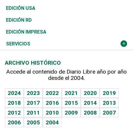
Reportajes
África
Vivienda
Buena Vida
Ciclismo
En Directo
Tecnología
Economía
EDICIÓN USA
Ocenanía
Telecom.
Sociales
Tenis
El Espía
Historia
Revista
EDICIÓN RD
Caribe
Global y variable
Novedades
Olimpismo
Noticiero Poteleche
Martes de tecnología
Deportes
EDICIÓN IMPRESA
Resto del mundo
Economía personal
Podcast Arte Libre
Más deportes
Columnistas
Cambio climático
Opinión
SERVICIOS
Macroeconomía
Mi mascota
Resultados deportivos
Lecturas
Planeta
Efemérides
ARCHIVO HISTÓRICO
Hablando con el pediatra
Línea de hit
Más firmas
Hecho en casa
Cumpleaños
Accede al contenido de Diario Libre año por año
desde el 2004.
Diario de nutrición
BRV
Mundo gamer
RSS
Vida y familia
TBT Deportivo
Guía del dinero
Horóscopos
2024
2023
2022
2021
2020
2019
Eñe
2018
2017
2016
2015
2014
2013
Crucigramas
2012
2011
2010
2009
2008
2007
Celebrando la vida
2006
2005
2004
Sin complejos