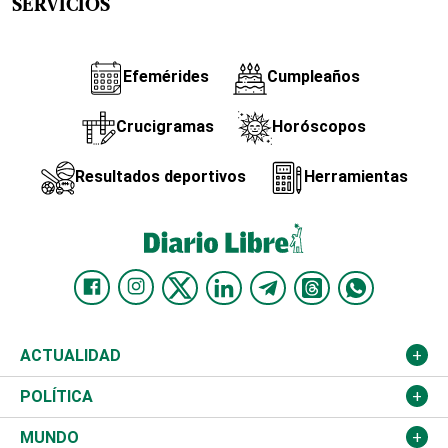
SERVICIOS
Efemérides
Cumpleaños
Crucigramas
Horóscopos
Resultados deportivos
Herramientas
ACTUALIDAD
Nacional
POLÍTICA
Ciudad
Partidos
MUNDO