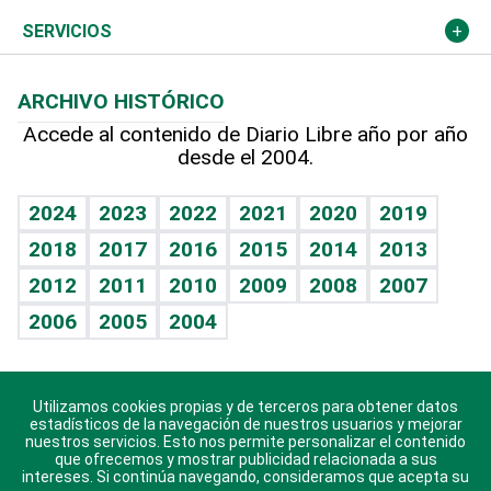
Resto del mundo
Economía personal
Podcast Arte Libre
Más deportes
Columnistas
Cambio climático
Opinión
SERVICIOS
Macroeconomía
Mi mascota
Resultados deportivos
Lecturas
Planeta
Efemérides
ARCHIVO HISTÓRICO
Hablando con el pediatra
Línea de hit
Más firmas
Hecho en casa
Cumpleaños
Accede al contenido de Diario Libre año por año
desde el 2004.
Diario de nutrición
BRV
Mundo gamer
RSS
Vida y familia
TBT Deportivo
Guía del dinero
Horóscopos
2024
2023
2022
2021
2020
2019
Eñe
2018
2017
2016
2015
2014
2013
Crucigramas
2012
2011
2010
2009
2008
2007
Celebrando la vida
2006
2005
2004
Sin complejos
En pocas palabras
Utilizamos cookies propias y de terceros para obtener datos
Descarga nuestras aplicaciones para Android, iOS y
Escuchando al corazón
estadísticos de la navegación de nuestros usuarios y mejorar
sistema Huawei.
nuestros servicios. Esto nos permite personalizar el contenido
que ofrecemos y mostrar publicidad relacionada a sus
Economía Personal
intereses. Si continúa navegando, consideramos que acepta su