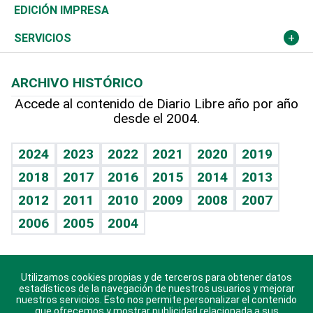
Caribe
Global y variable
Novedades
Olimpismo
Noticiero Poteleche
Martes de tecnología
Deportes
EDICIÓN IMPRESA
Resto del mundo
Economía personal
Podcast Arte Libre
Más deportes
Columnistas
Cambio climático
Opinión
SERVICIOS
Macroeconomía
Mi mascota
Resultados deportivos
Lecturas
Planeta
Efemérides
ARCHIVO HISTÓRICO
Hablando con el pediatra
Línea de hit
Más firmas
Hecho en casa
Cumpleaños
Accede al contenido de Diario Libre año por año
desde el 2004.
Diario de nutrición
BRV
Mundo gamer
RSS
Vida y familia
TBT Deportivo
Guía del dinero
Horóscopos
2024
2023
2022
2021
2020
2019
Eñe
2018
2017
2016
2015
2014
2013
Crucigramas
2012
2011
2010
2009
2008
2007
Celebrando la vida
2006
2005
2004
Sin complejos
En pocas palabras
Utilizamos cookies propias y de terceros para obtener datos
Descarga nuestras aplicaciones para Android, iOS y
Escuchando al corazón
estadísticos de la navegación de nuestros usuarios y mejorar
sistema Huawei.
nuestros servicios. Esto nos permite personalizar el contenido
que ofrecemos y mostrar publicidad relacionada a sus