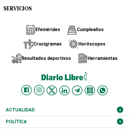
SERVICIOS
Efemérides
Cumpleaños
Crucigramas
Horóscopos
Resultados deportivos
Herramientas
ACTUALIDAD
Nacional
POLÍTICA