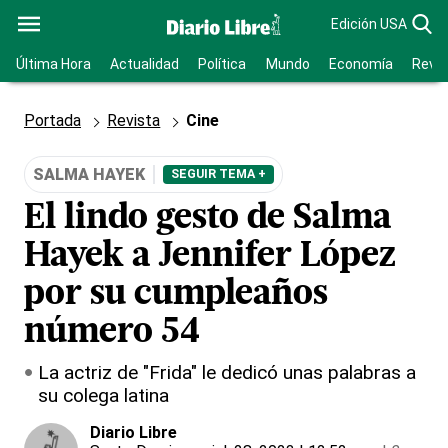
Edición USA
Última Hora
Actualidad
Política
Mundo
Economía
Revis
Portada
Revista
Cine
SALMA HAYEK
SEGUIR TEMA +
El lindo gesto de Salma
Hayek a Jennifer López
por su cumpleaños
número 54
La actriz de "Frida" le dedicó unas palabras a
su colega latina
Diario Libre