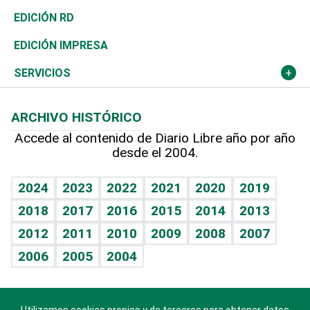
Ocenanía
Telecom.
Sociales
Tenis
El Espía
Historia
Revista
EDICIÓN RD
Caribe
Global y variable
Novedades
Olimpismo
Noticiero Poteleche
Martes de tecnología
Deportes
EDICIÓN IMPRESA
Resto del mundo
Economía personal
Podcast Arte Libre
Más deportes
Columnistas
Cambio climático
Opinión
SERVICIOS
Macroeconomía
Mi mascota
Resultados deportivos
Lecturas
Planeta
Efemérides
ARCHIVO HISTÓRICO
Hablando con el pediatra
Línea de hit
Más firmas
Hecho en casa
Cumpleaños
Accede al contenido de Diario Libre año por año
desde el 2004.
Diario de nutrición
BRV
Mundo gamer
RSS
Vida y familia
TBT Deportivo
Guía del dinero
Horóscopos
2024
2023
2022
2021
2020
2019
Eñe
2018
2017
2016
2015
2014
2013
Crucigramas
2012
2011
2010
2009
2008
2007
Celebrando la vida
2006
2005
2004
Sin complejos
En pocas palabras