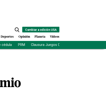
Cambiar a edición USA
Deportes
Opinión
Planeta
Videos
e cédula
PRM
Clausura Juegos Centroamericanos
De la Es
emio