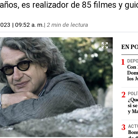
ños, es realizador de 85 filmes y gui
2023 | 09:52 a. m.
|
2 min de lectura
EN P
DEP
Con 
Domi
los 
POLÍ
¿Qué
si s
y Ma
ACT
Bomb