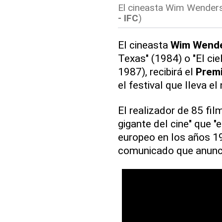
El cineasta Wim Wenders 
- IFC
)
El cineasta
Wim Wend
Texas" (1984) o "El cie
1987), recibirá el
Prem
el festival que lleva e
El realizador de 85 fil
gigante del cine" que "
europeo en los años 197
comunicado que anunci