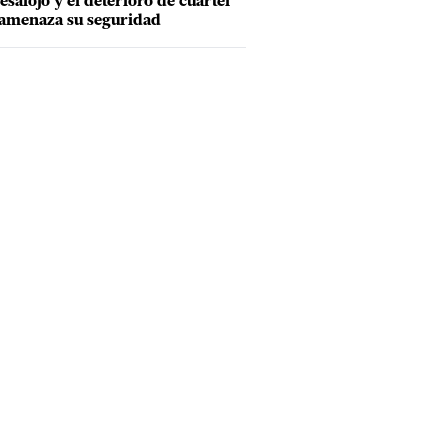
esalojo y el deterioro de cuartel
amenaza su seguridad