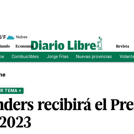
6
°F
Nubes
undo
Economía
Revista
ibe
Combustibles
Jorge Frías
Nuevas provincias
Volant
ne
IR TEMA +
ers recibirá el Pr
2023