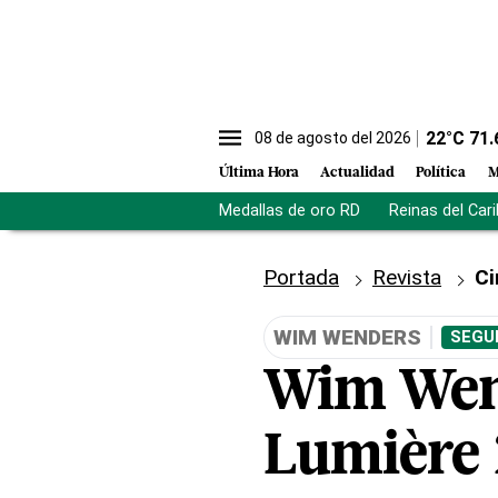
22
°C
71.
08 de agosto del 2026
Última Hora
Actualidad
Política
M
Medallas de oro RD
Reinas del Car
Portada
Revista
Ci
WIM WENDERS
SEGU
Wim Wend
Lumière 