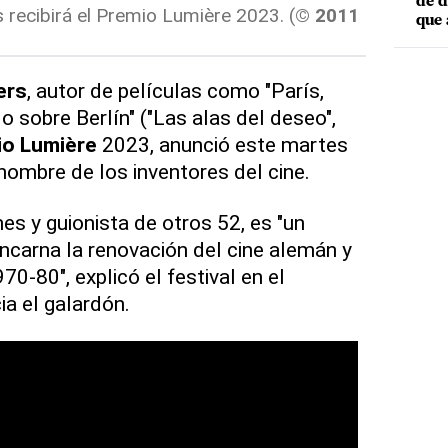
de d
recibirá el Premio Lumière 2023. (
© 2011
que 
ers
, autor de películas como "París,
lo sobre Berlín" ("Las alas del deseo",
io Lumière
2023, anunció este martes
l nombre de los inventores del cine.
mes y guionista de otros 52, es "un
encarna la renovación del cine alemán y
0-80", explicó el festival en el
a el galardón.