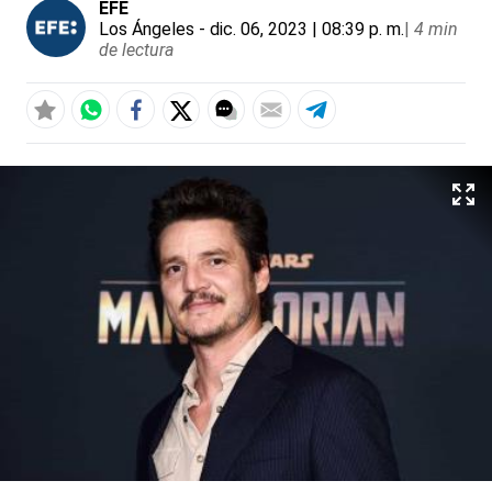
EFE
Los Ángeles
- dic. 06, 2023 | 08:39 p. m.
|
4 min
de lectura