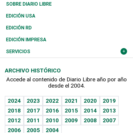
José Boquete
Asia
Consumo
Belleza
Golf
De buena tinta
Clima
Mundo
SOBRE DIARIO LIBRE
Reportajes
África
Vivienda
Buena Vida
Ciclismo
En Directo
Tecnología
Economía
EDICIÓN USA
Ocenanía
Telecom.
Sociales
Tenis
El Espía
Historia
Revista
EDICIÓN RD
Caribe
Global y variable
Novedades
Olimpismo
Noticiero Poteleche
Martes de tecnología
Deportes
EDICIÓN IMPRESA
Resto del mundo
Economía personal
Podcast Arte Libre
Más deportes
Columnistas
Cambio climático
Opinión
SERVICIOS
Macroeconomía
Mi mascota
Resultados deportivos
Lecturas
Planeta
Efemérides
ARCHIVO HISTÓRICO
Hablando con el pediatra
Línea de hit
Más firmas
Hecho en casa
Cumpleaños
Accede al contenido de Diario Libre año por año
desde el 2004.
Diario de nutrición
BRV
Mundo gamer
RSS
Vida y familia
TBT Deportivo
Guía del dinero
Horóscopos
2024
2023
2022
2021
2020
2019
Eñe
2018
2017
2016
2015
2014
2013
Crucigramas
2012
2011
2010
2009
2008
2007
Celebrando la vida
2006
2005
2004