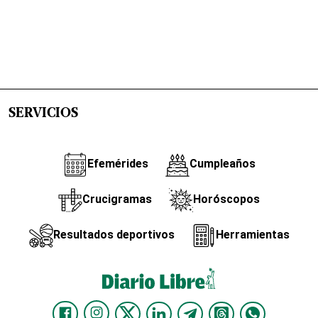
SERVICIOS
Efemérides
Cumpleaños
Crucigramas
Horóscopos
Resultados deportivos
Herramientas