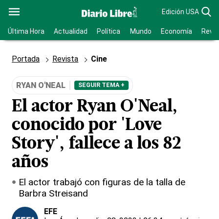
Edición USA
Última Hora
Actualidad
Política
Mundo
Economía
Revis
Portada
Revista
Cine
RYAN O'NEAL
SEGUIR TEMA +
El actor Ryan O'Neal,
conocido por 'Love
Story', fallece a los 82
años
El actor trabajó con figuras de la talla de
Barbra Streisand
EFE