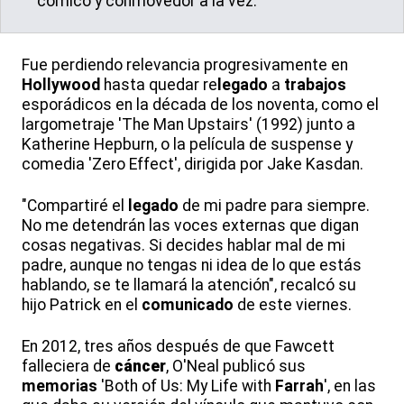
cómico y conmovedor a la vez.
Fue perdiendo relevancia progresivamente en
Hollywood
hasta quedar re
legado
a
trabajos
esporádicos en la década de los noventa, como el
largometraje 'The Man Upstairs' (1992) junto a
Katherine Hepburn, o la película de suspense y
comedia 'Zero Effect', dirigida por Jake Kasdan.
"Compartiré el
legado
de mi padre para siempre.
No me detendrán las voces externas que digan
cosas negativas. Si decides hablar mal de mi
padre, aunque no tengas ni idea de lo que estás
hablando, se te llamará la atención", recalcó su
hijo Patrick en el
comunicado
de este viernes.
En 2012, tres años después de que Fawcett
falleciera de
cáncer
, O'Neal publicó sus
memorias
'Both of Us: My Life with
Farrah
', en las