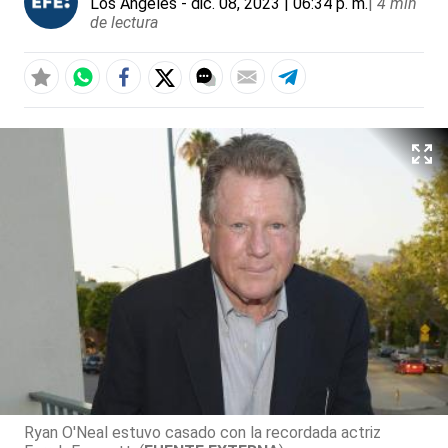
Los Ángeles
- dic. 08, 2023 | 06:34 p. m.
|
4 min
de lectura
Ryan O'Neal estuvo casado con la recordada actriz