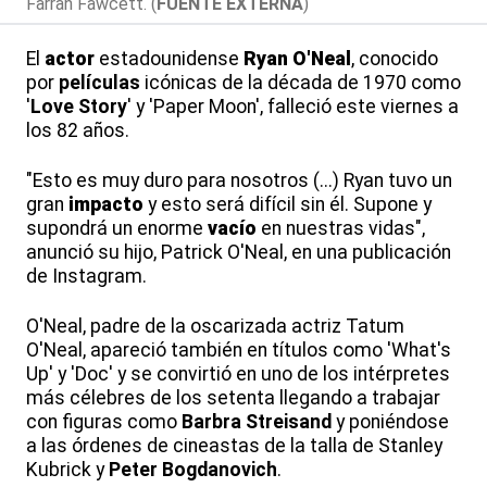
Farrah Fawcett. (
FUENTE EXTERNA
)
El
actor
estadounidense
Ryan O'Neal
, conocido
por
películas
icónicas de la década de 1970 como
'
Love Story
' y 'Paper Moon', falleció este viernes a
los 82 años.
"Esto es muy duro para nosotros (...) Ryan tuvo un
gran
impacto
y esto será difícil sin él. Supone y
supondrá un enorme
vacío
en nuestras vidas",
anunció su hijo, Patrick O'Neal, en una publicación
de Instagram.
O'Neal, padre de la oscarizada actriz Tatum
O'Neal, apareció también en títulos como 'What's
Up' y 'Doc' y se convirtió en uno de los intérpretes
más célebres de los setenta llegando a trabajar
con figuras como
Barbra Streisand
y poniéndose
a las órdenes de cineastas de la talla de Stanley
Kubrick y
Peter Bogdanovich
.