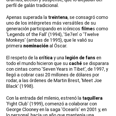
perfil de galán tradicional.
Apenas superada la
treintena
, se consagró como
uno de los intérpretes más versátiles de su
generación participando en icónicos
filme
s como
'Legends of the Fall' (1994), 'Se7en' o 'Twelve
Monkeys' (ambas de 1995), que le valió su
primera
nominación
al Óscar.
El respeto de la
crítica
y una
legión de fans
en
todo el mundo hicieron que su
caché
se disparara
con cintas como 'Seven Years in Tibet', de 1997, y
llegó a cobrar casi 20 millones de dólares por
rodar, a las órdenes de Martin Brest, 'Meet Joe
Black' (1998).
Con la entrada del milenio, estrenó la
taquillera
'Fight Club' (1999), comenzó a colaborar con
George Clooney en la saga 'Ocean's' en 2001 y, en
lo personal, hacía un año que mantenía una