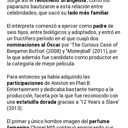
Surge así el
fenómeno 'Brangelina'
, como los
paparazis bautizaron a esta relación entre
celebridades, que sacó su
lado más familiar
.
El intérprete comenzó a ejercer como
padre
de
seis hijos, entre biológicos y adoptados, y entró en
un fructífero período en el que cuajó dos
nominaciones al Óscar
por 'The Curious Case of
Benjamin Button' (2008) y "Moneyball' (2011), por
la que además fue candidato como productor en
la categoría de mejor película.
Para entonces ya había adquirido las
participaciones
de Aniston en Plan B
Entertainment y dedicaba bastante tiempo a la
producción, faceta por la que fue reconocido con
una
estatuilla dorada
gracias a '12 Years a Slave'
(2013).
El primer y único hombre imagen del
perfume
femenino
Chanel Nº5 continuó engrosando sus