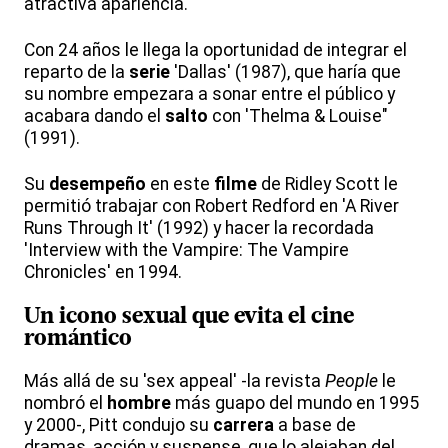
atractiva apariencia.
Con 24 años le llega la oportunidad de integrar el
reparto de la
serie
'Dallas' (1987), que haría que
su nombre empezara a sonar entre el público y
acabara dando el
salto
con 'Thelma & Louise"
(1991).
Su
desempeño
en este
filme
de Ridley Scott le
permitió trabajar con Robert Redford en 'A River
Runs Through It' (1992) y hacer la recordada
'Interview with the Vampire: The Vampire
Chronicles' en 1994.
Un
icono sexual
que evita el
cine
romántico
Más allá de su 'sex appeal' -la revista
People
le
nombró el
hombre
más guapo del mundo en 1995
y 2000-, Pitt condujo su
carrera
a base de
dramas, acción y suspense, que lo alejaban del