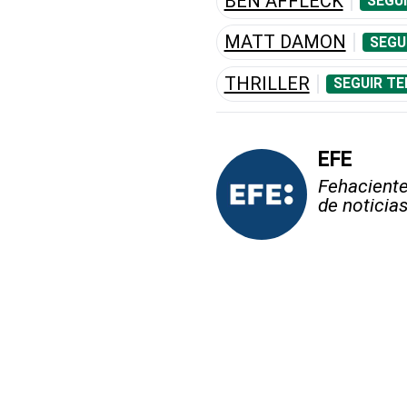
BEN AFFLECK
SEGU
MATT DAMON
SEGU
THRILLER
SEGUIR TE
EFE
Fehaciente,
de noticia