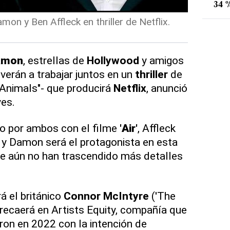
34 %
mon y Ben Affleck en thriller de Netflix.
amon
, estrellas de
Hollywood
y amigos
lverán a trabajar juntos en un
thriller
de
"Animals"- que producirá
Netflix
, anunció
ves.
o por ambos con el filme
'
Air
'
, Affleck
 y Damon será el protagonista en esta
ue aún no han trascendido más detalles
á el británico
Connor McIntyre
('The
recaerá en Artists Equity, compañía que
on en 2022 con la intención de