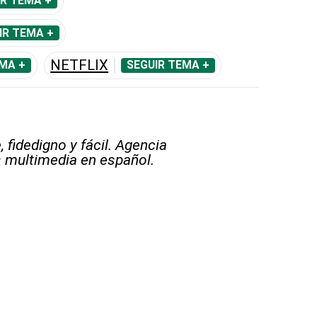
IR TEMA +
IR TEMA +
NETFLIX
MA +
SEGUIR TEMA +
 fidedigno y fácil. Agencia
s multimedia en español.