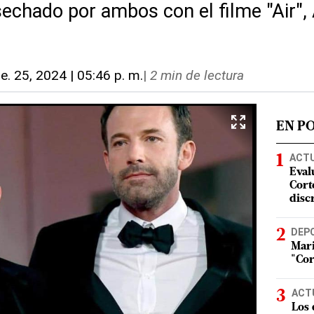
sechado por ambos con el filme "Air", 
e. 25, 2024 | 05:46 p. m.
|
2 min de lectura
EN P
ACT
Eval
Corte
disc
DEP
Mari
"Cor
ACT
Los