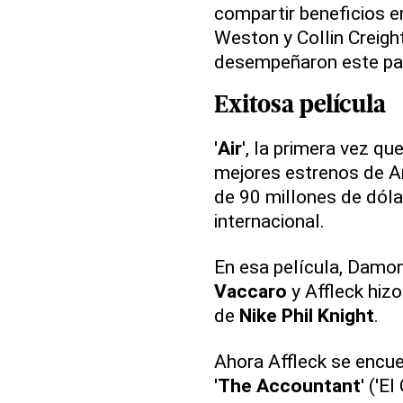
compartir beneficios e
Weston y Collin Creigh
desempeñaron este pap
Exitosa película
'
Air
', la primera vez qu
mejores estrenos de 
de 90 millones de dóla
internacional.
En esa película, Damon
Vaccaro
y Affleck hiz
de
Nike Phil Knight
.
Ahora Affleck se encue
'
The Accountant
' ('E