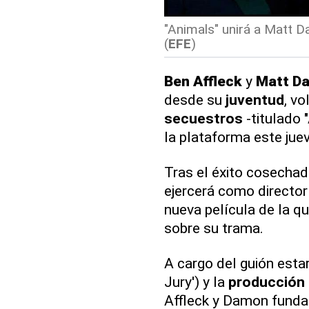
"Animals" unirá a Matt Da
(
EFE
)
Ben Affleck
y
Matt D
desde su
juventud
, vo
secuestros
-titulado 
la plataforma este jue
Tras el éxito cosechad
ejercerá como director
nueva película de la q
sobre su trama.
A cargo del guión estar
Jury') y la
producción
Affleck y Damon fundar