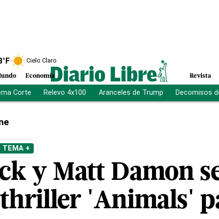
8
°F
Cielo Claro
undo
Economía
Revista
ema Corte
Relevo 4x100
Aranceles de Trump
Decomisos d
ne
 TEMA +
eck y Matt Damon s
 thriller 'Animals' p