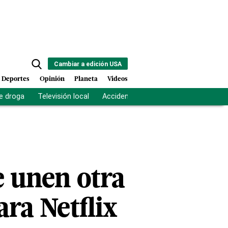
Cambiar a edición USA
Deportes
Opinión
Planeta
Videos
e droga
Televisión local
Accidente Los Ríos
Fuerza antipand
e unen otra
ara Netflix