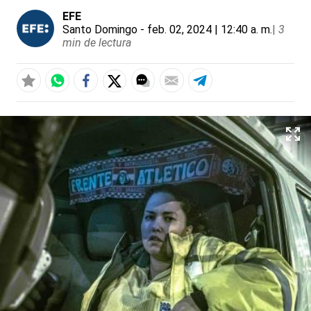
EFE
Santo Domingo
- feb. 02, 2024 | 12:40 a. m.
|
3
min de lectura