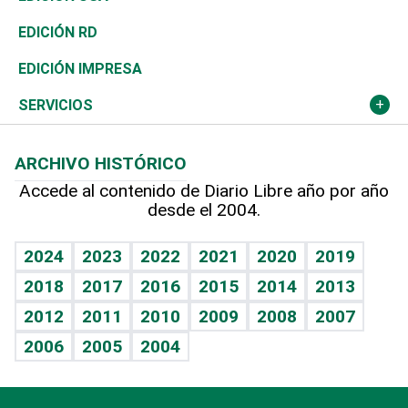
Ocenanía
Telecom.
Sociales
Tenis
El Espía
Historia
Revista
EDICIÓN RD
Caribe
Global y variable
Novedades
Olimpismo
Noticiero Poteleche
Martes de tecnología
Deportes
EDICIÓN IMPRESA
Resto del mundo
Economía personal
Podcast Arte Libre
Más deportes
Columnistas
Cambio climático
Opinión
SERVICIOS
Macroeconomía
Mi mascota
Resultados deportivos
Lecturas
Planeta
Efemérides
ARCHIVO HISTÓRICO
Hablando con el pediatra
Línea de hit
Más firmas
Hecho en casa
Cumpleaños
Accede al contenido de Diario Libre año por año
desde el 2004.
Diario de nutrición
BRV
Mundo gamer
RSS
Vida y familia
TBT Deportivo
Guía del dinero
Horóscopos
2024
2023
2022
2021
2020
2019
Eñe
2018
2017
2016
2015
2014
2013
Crucigramas
2012
2011
2010
2009
2008
2007
Celebrando la vida
2006
2005
2004
Sin complejos
En pocas palabras