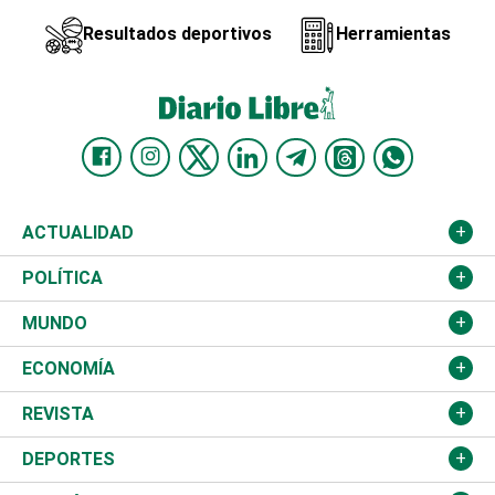
Resultados deportivos
Herramientas
ACTUALIDAD
Nacional
POLÍTICA
Ciudad
Partidos
MUNDO
Educación
JCE
Estados Unidos
ECONOMÍA
Salud
TSE
América Latina
Finanzas
REVISTA
Justicia
Congreso Nacional
Haití
Turismo
Música
DEPORTES