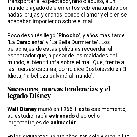
transportar al espectador, niño o adulto, a un
mundo plagado de elementos sobrenaturales con
hadas, brujas y enanos, donde el amor y el bien se
acababan imponiendo sobre el mal.
Poco después llegó "
Pinocho"
, y años más tarde
"La
Cenicienta
" y "La Bella Durmiente". Los
personajes de estas películas recuerdan al
espectador que, a pesar de las maldades del
mundo, el bien triunfa sobre el mal. Que, frente a
las fuerzas oscuras, como dice Dostoievski en El
Idiota, “la belleza salvará al mundo”.
Sucesores, nuevas tendencias y el
legado
Disney
Walt
Disney
murió en 1966. Hasta ese momento,
su estudio había
estrenado
dieciocho
largometrajes de
animación
.
En los siguientes veinte años, tan solo vieron la luz