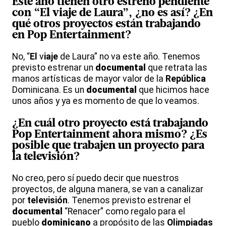
Este año tienen otro estreno pendiente
con “
El
v
iaje
de Laura”, ¿no es así? ¿En
qué otros proyectos están trabajando
en
Pop
Entertainment
?
No, “
El
v
iaje
de Laura” no va este año. Tenemos
previsto estrenar un
documental
que retrata las
manos artísticas de mayor valor de la
República
Dominicana. Es un
documental
que hicimos hace
unos años y ya es momento de que lo veamos.
¿En cuál otro proyecto está trabajando
Pop
Entertainment
ahora mismo? ¿Es
posible que trabajen un proyecto para
la
televisión
?
No creo, pero sí puedo decir que nuestros
proyectos, de alguna manera, se van a canalizar
por
televisión
. Tenemos previsto estrenar el
documental
“Renacer” como regalo para el
pueblo
dominicano
a propósito de las
Olimpiadas