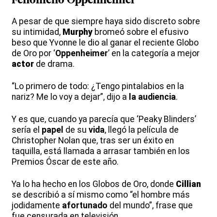
Fenómeno
Oppenheimer
A pesar de que siempre haya sido discreto sobre
su intimidad,
Murphy
bromeó sobre el efusivo
beso que Yvonne le dio al ganar el reciente Globo
de Oro por ‘
Oppenheimer
’ en la categoría a mejor
actor
de drama.
“Lo primero de todo: ¿Tengo pintalabios en la
nariz? Me lo voy a dejar”, dijo a
la audiencia
.
Y es que, cuando ya parecía que ‘Peaky Blinders’
sería el
papel
de su
vida
, llegó la película de
Christopher Nolan que, tras ser un éxito en
taquilla, está llamada a arrasar también en los
Premios Óscar de este año.
Ya lo ha hecho en los Globos de Oro, donde
Cillian
se describió a sí mismo como “el hombre más
jodidamente
afortunado
del mundo”, frase que
fue censurada en televisión.