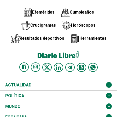
Efemérides
Cumpleaños
Crucigramas
Horóscopos
Resultados deportivos
Herramientas
ACTUALIDAD
Nacional
POLÍTICA
Ciudad
Partidos
MUNDO
Educación
JCE