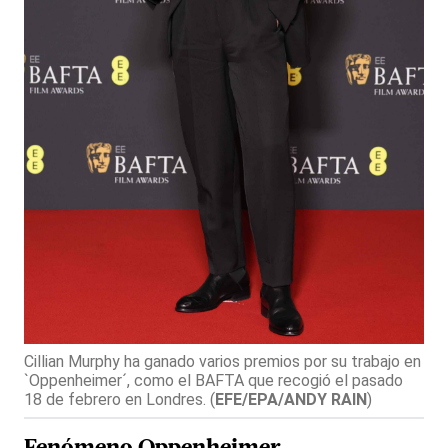
Cillian Murphy ha ganado varios premios por su trabajo en
`Oppenheimer´, como el BAFTA que recogió el pasado
18 de febrero en Londres.
(
EFE/EPA/ANDY RAIN
)