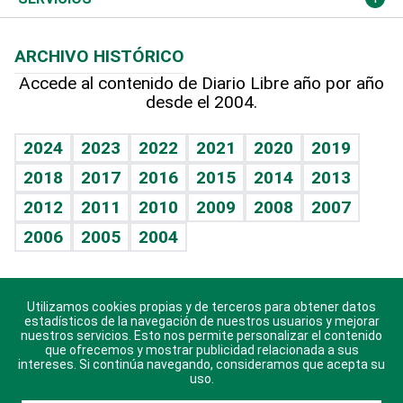
Macroeconomía
Mi mascota
Resultados deportivos
Lecturas
Planeta
Efemérides
ARCHIVO HISTÓRICO
Hablando con el pediatra
Línea de hit
Más firmas
Hecho en casa
Cumpleaños
Accede al contenido de Diario Libre año por año
desde el 2004.
Diario de nutrición
BRV
Mundo gamer
RSS
Vida y familia
TBT Deportivo
Guía del dinero
Horóscopos
2024
2023
2022
2021
2020
2019
Eñe
2018
2017
2016
2015
2014
2013
Crucigramas
2012
2011
2010
2009
2008
2007
Celebrando la vida
2006
2005
2004
Sin complejos
En pocas palabras
Utilizamos cookies propias y de terceros para obtener datos
Descarga nuestras aplicaciones para Android, iOS y
Escuchando al corazón
estadísticos de la navegación de nuestros usuarios y mejorar
sistema Huawei.
nuestros servicios. Esto nos permite personalizar el contenido
que ofrecemos y mostrar publicidad relacionada a sus
Economía Personal
intereses. Si continúa navegando, consideramos que acepta su
uso.
Consulta Libre