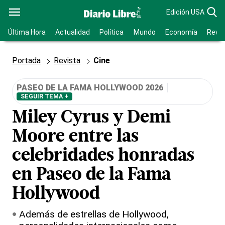
Edición USA
Última Hora
Actualidad
Política
Mundo
Economía
Revis
Portada
Revista
Cine
PASEO DE LA FAMA HOLLYWOOD 2026
SEGUIR TEMA +
Miley Cyrus y Demi
Moore entre las
celebridades honradas
en Paseo de la Fama
Hollywood
Además de estrellas de Hollywood,