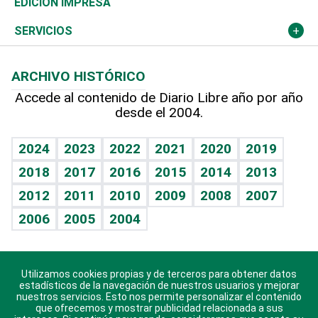
Olimpismo
Frente al Statu Quo
Despertando al gigante
Deportes
EDICIÓN IMPRESA
Resto del mundo
Economía personal
Podcast Arte Libre
Más deportes
El Espía
Cambio climático
Opinión
SERVICIOS
Macroeconomía
Mi mascota
Resultados deportivos
Noticiero Poteleche
Planeta
Efemérides
ARCHIVO HISTÓRICO
Hablando con el pediatra
Línea de hit
Columnistas
Hecho en casa
Cumpleaños
Accede al contenido de Diario Libre año por año
desde el 2004.
Diario de nutrición
Libreta deportiva
Lecturas
Mundo gamer
RSS
Vida y familia
BRV
Más firmas
Guía del dinero
Horóscopos
2024
2023
2022
2021
2020
2019
Eñe
TBT Deportivo
2018
2017
2016
2015
2014
2013
Juegos
2012
2011
2010
2009
2008
2007
Celebrando la vida
2006
2005
2004
Sin complejos
En pocas palabras
Utilizamos cookies propias y de terceros para obtener datos
Descarga nuestras aplicaciones para Android, iOS y
Escuchando al corazón
estadísticos de la navegación de nuestros usuarios y mejorar
sistema Huawei.
nuestros servicios. Esto nos permite personalizar el contenido
que ofrecemos y mostrar publicidad relacionada a sus
Economía Personal