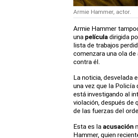
Armie Hammer, actor.
Armie Hammer tampoco a
una
película
dirigida p
lista de trabajos perdi
comenzara una ola de
contra él.
La noticia, desvelada es
una vez que la Policí
está investigando al in
violación, después de 
de las fuerzas del ord
Esta es la
acusación
m
Hammer, quien recient