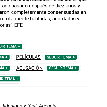
 verano pasado después de diez años y
ueron 'completamente consensuadas en
on totalmente habladas, acordadas y
rias'. EFE
UIR TEMA +
PELÍCULAS
MA +
SEGUIR TEMA +
ACUSACIÓN
MA +
SEGUIR TEMA +
IR TEMA +
 fidedigno y fácil. Agencia