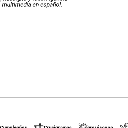
s multimedia en español.
Cumpleaños
Crucigramas
Horóscopo