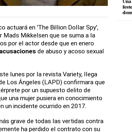
Una 
fest
dom
ctuará en 'The Billion Dollar Spy',
or Mads Mikkelsen que se suma a la
dos por el actor desde que en enero
acusaciones
de abuso y acoso sexual
te lunes por la revista Variety, llega
a de Los Ángeles (LAPD) confirmara que
térprete por un supuesto delito de
que una mujer pusiera en conocimiento
en un incidente ocurrido en 2017.
ás grave de todas las vertidas contra
emente ha perdido el contrato con su