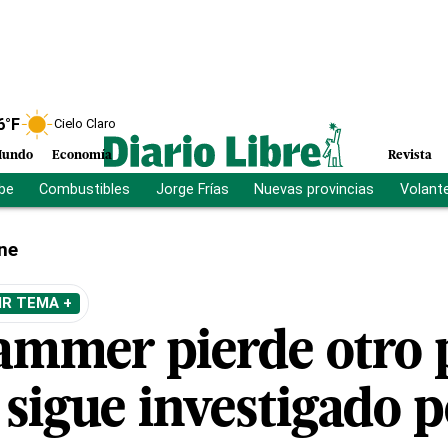
6
°F
Cielo Claro
undo
Economía
Revista
ibe
Combustibles
Jorge Frías
Nuevas provincias
Volant
ne
IR TEMA +
mmer pierde otro 
 sigue investigado 