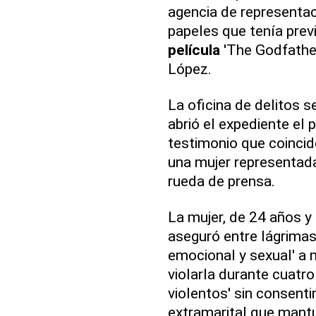
agencia de representac
papeles que tenía previ
película
'The Godfather
López.
La oficina de delitos 
abrió el expediente el 
testimonio que coinci
una mujer representada
rueda de prensa.
La mujer, de 24 años y 
aseguró entre lágrimas
emocional y sexual' a 
violarla durante cuatr
violentos' sin consenti
extramarital que mantu