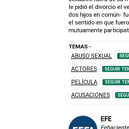
le pidió el divorcio el
dos hijos en común- f
el sentido en que fuer
mutuamente participato
TEMAS -
ABUSO SEXUAL
SEG
ACTORES
SEGUIR TE
PELÍCULA
SEGUIR TE
ACUSACIONES
SEGU
EFE
Fehaciente,