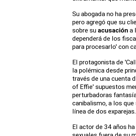
Su abogada no ha pre
pero agregó que su cli
sobre su
acusación
a 
dependerá de los fiscal
para procesarlo' con c
El protagonista de 'Ca
la polémica desde prin
través de una cuenta 
of Effie' supuestos me
perturbadoras fantasí
canibalismo, a los qu
línea de dos exparejas.
El actor de 34 años ha
sexuales fuera de su 