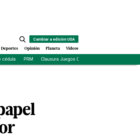
Cambiar a edición USA
Deportes
Opinión
Planeta
Videos
e cédula
PRM
Clausura Juegos Centroamericanos
De la Es
papel
por