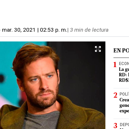
-
mar. 30, 2021 | 02:53 p. m.
|
3 min de lectura
EN P
ECO
La g
RD: 
RD$5
POLÍ
Crea
gene
expe
DEP