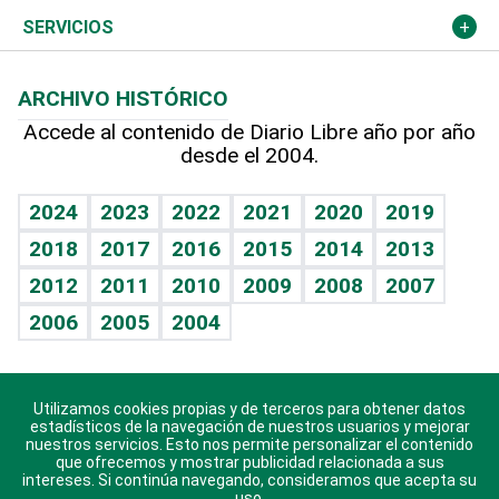
Resto del mundo
Economía personal
Podcast Arte Libre
Más deportes
Columnistas
Cambio climático
Opinión
SERVICIOS
Macroeconomía
Mi mascota
Resultados deportivos
Lecturas
Planeta
Efemérides
ARCHIVO HISTÓRICO
Hablando con el pediatra
Línea de hit
Más firmas
Hecho en casa
Cumpleaños
Accede al contenido de Diario Libre año por año
desde el 2004.
Diario de nutrición
BRV
Mundo gamer
RSS
Vida y familia
TBT Deportivo
Guía del dinero
Horóscopos
2024
2023
2022
2021
2020
2019
Eñe
2018
2017
2016
2015
2014
2013
Crucigramas
2012
2011
2010
2009
2008
2007
Celebrando la vida
2006
2005
2004
Sin complejos
En pocas palabras
Utilizamos cookies propias y de terceros para obtener datos
Descarga nuestras aplicaciones para Android, iOS y
Escuchando al corazón
estadísticos de la navegación de nuestros usuarios y mejorar
sistema Huawei.
nuestros servicios. Esto nos permite personalizar el contenido
que ofrecemos y mostrar publicidad relacionada a sus
Economía Personal
intereses. Si continúa navegando, consideramos que acepta su
uso.