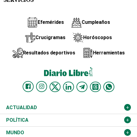
SERVICIOS
Efemérides
Cumpleaños
Crucigramas
Horóscopos
Resultados deportivos
Herramientas
ACTUALIDAD
Nacional
POLÍTICA
Ciudad
Partidos
MUNDO