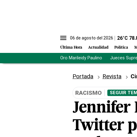
26
°C
78.
06 de agosto del 2026
Última Hora
Actualidad
Política
M
Oro Marileidy Paulino
Jueces Supr
Portada
Revista
Ci
RACISMO
SEGUIR TEM
Jennifer
Twitter p