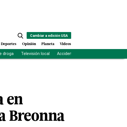
Cambiar a edición USA
Deportes
Opinión
Planeta
Videos
e droga
Televisión local
Accidente Los Ríos
Fuerza antipand
a en
ra Breonna