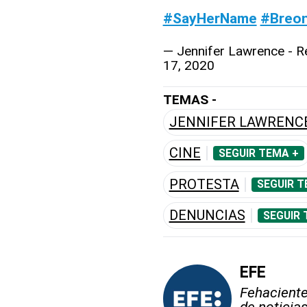
#SayHerName
#Breon
— Jennifer Lawrence - 
17, 2020
TEMAS -
JENNIFER LAWRENC
CINE
SEGUIR TEMA +
PROTESTA
SEGUIR T
DENUNCIAS
SEGUIR 
EFE
Fehaciente,