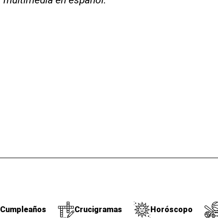
s multimedia en español.
Cumpleaños
Crucigramas
Horóscopo