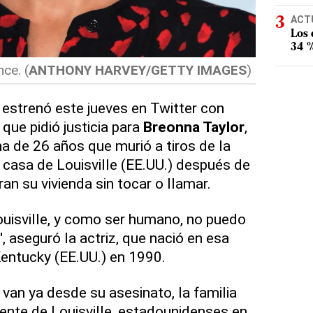
ACT
Los
34 %
ce. (
ANTHONY HARVEY/GETTY IMAGES
)
estrenó este jueves en Twitter con
que pidió justicia para
Breonna Taylor
,
a de 26 años que murió a tiros de la
 casa de Louisville (EE.UU.) después de
an su vivienda sin tocar o llamar.
uisville, y como ser humano, no puedo
, aseguró la actriz, que nació en esa
entucky (EE.UU.) en 1990.
 van ya desde su asesinato, la familia
gente de Louisville, estadounidenses en