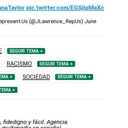
naTaylor
pic.twitter.com/EGSjIpMaXc
Represent.Us (@JLawrence_RepUs)
June
E
SEGUIR TEMA +
RACISMO
SEGUIR TEMA +
SOCIEDAD
EMA +
SEGUIR TEMA +
TEMA +
 fidedigno y fácil. Agencia