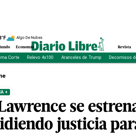
8
°F
Algo De Nubes
undo
Economía
Revista
ema Corte
Relevo 4x100
Aranceles de Trump
Decomisos d
ne
A +
 Lawrence se estren
idiendo justicia pa