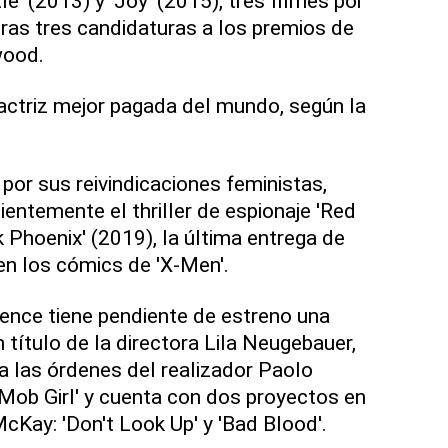
e' (2013) y 'Joy' (2015), tres filmes por
tras tres candidaturas a los premios de
wood.
actriz mejor pagada del mundo, según la
or sus reivindicaciones feministas,
entemente el thriller de espionaje 'Red
 Phoenix' (2019), la última entrega de
en los cómics de 'X-Men'.
rence tiene pendiente de estreno una
n título de la directora Lila Neugebauer,
 a las órdenes del realizador Paolo
'Mob Girl' y cuenta con dos proyectos en
Kay: 'Don't Look Up' y 'Bad Blood'.