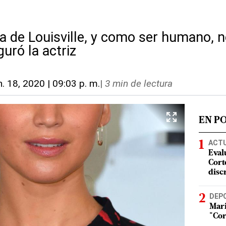
 de Louisville, y como ser humano,
guró la actriz
n. 18, 2020 | 09:03 p. m.
|
3 min de lectura
EN P
ACT
Eval
Corte
disc
DEP
Mari
"Cor