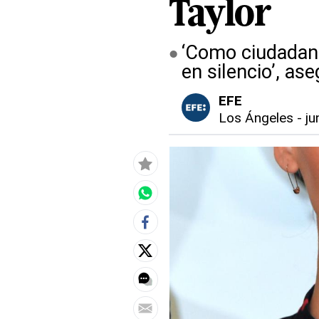
Taylor
‘Como ciudadana
en silencio’, ase
EFE
Los Ángeles
-
ju