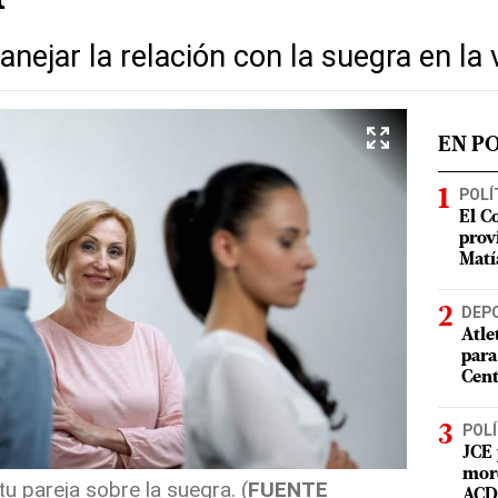
ejar la relación con la suegra en la 
EN P
POLÍ
El C
prov
Matí
DEP
Atle
para
Cent
POLÍ
JCE 
mord
u pareja sobre la suegra. (
FUENTE
ACD 