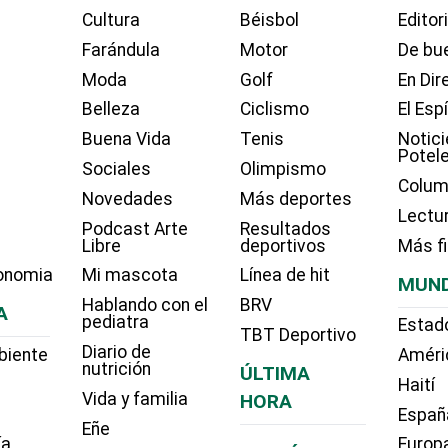
Cultura
Béisbol
Editor
Farándula
Motor
De bue
Moda
Golf
En Dir
Belleza
Ciclismo
El Esp
Buena Vida
Tenis
Notici
Potel
Sociales
Olimpismo
Colum
Novedades
Más deportes
Lectu
Podcast Arte
Resultados
Libre
deportivos
Más f
onomia
Mi mascota
Línea de hit
MUN
Hablando con el
BRV
A
pediatra
Estad
TBT Deportivo
Diario de
biente
Améri
nutrición
ÚLTIMA
Haití
Vida y familia
HORA
Españ
Eñe
ía
Europ