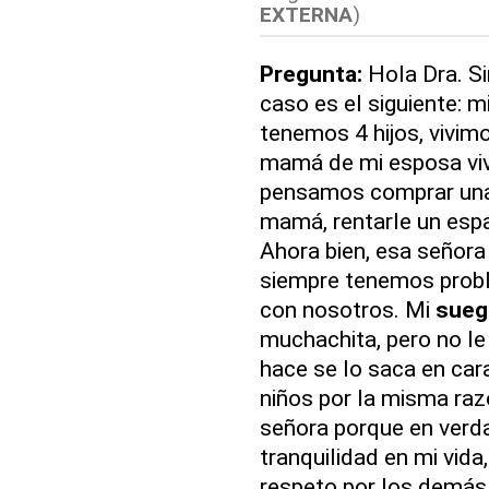
EXTERNA
)
Pregunta:
Hola Dra. S
caso es el siguiente: 
tenemos 4 hijos, vivim
mamá de mi esposa vive
pensamos comprar una c
mamá, rentarle un espa
Ahora bien, esa señora
siempre tenemos proble
con nosotros. Mi
sueg
muchachita, pero no le
hace se lo saca en car
niños por la misma razó
señora porque en verda
tranquilidad en mi vida,
respeto por los demás