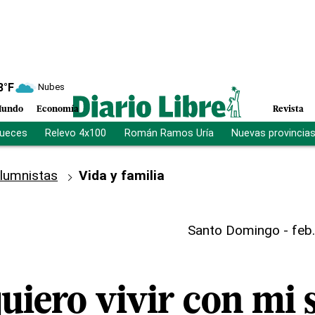
8
°F
Nubes
undo
Economía
Revista
jueces
Relevo 4x100
Román Ramos Uría
Nuevas provincia
lumnistas
Vida y familia
Santo Domingo
-
feb.
uiero vivir con mi 