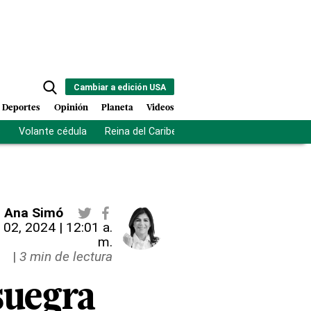
Cambiar a edición USA
Deportes
Opinión
Planeta
Videos
s
Volante cédula
Reina del Caribe
Clausura Juegos Centro
Ana Simó
 02, 2024 | 12:01 a.
m.
|
3 min de lectura
suegra