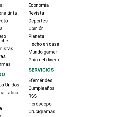
ial
Economía
na tinta
Revista
ecto
Deportes
ía
Opinión
ero
Planeta
eche
Hecho en casa
nistas
Mundo gamer
ras
Guía del dinero
irmas
SERVICIOS
DO
Efemérides
os Unidos
Cumpleaños
ca Latina
RSS
Horóscopo
a
Crucigramas
a