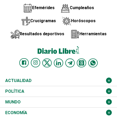
Efemérides
Cumpleaños
Crucigramas
Horóscopos
Resultados deportivos
Herramientas
ACTUALIDAD
Nacional
POLÍTICA
Ciudad
Partidos
MUNDO
Educación
JCE
Estados Unidos
ECONOMÍA