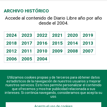
Macroeconomía
Mi mascota
Resultados deportivos
Lecturas
Planeta
Efemérides
ARCHIVO HISTÓRICO
Hablando con el pediatra
Línea de hit
Más firmas
Hecho en casa
Cumpleaños
Accede al contenido de Diario Libre año por año
desde el 2004.
Diario de nutrición
BRV
Mundo gamer
RSS
Vida y familia
TBT Deportivo
Guía del dinero
Horóscopos
2024
2023
2022
2021
2020
2019
Eñe
2018
2017
2016
2015
2014
2013
Crucigramas
2012
2011
2010
2009
2008
2007
Celebrando la vida
2006
2005
2004
Sin complejos
En pocas palabras
Utilizamos cookies propias y de terceros para obtener datos
Descarga nuestras aplicaciones para Android, iOS y
Escuchando al corazón
estadísticos de la navegación de nuestros usuarios y mejorar
sistema Huawei.
nuestros servicios. Esto nos permite personalizar el contenido
que ofrecemos y mostrar publicidad relacionada a sus
Economía Personal
intereses. Si continúa navegando, consideramos que acepta su
uso.
Consulta Libre
Acepto el uso de cookies