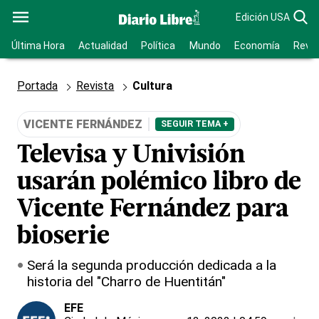
Edición USA
Última Hora
Actualidad
Política
Mundo
Economía
Revis
Portada
Revista
Cultura
VICENTE FERNÁNDEZ
SEGUIR TEMA +
Televisa y Univisión
usarán polémico libro de
Vicente Fernández para
bioserie
Será la segunda producción dedicada a la
historia del "Charro de Huentitán"
EFE