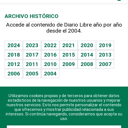
Macroeconomía
Mi mascota
Resultados deportivos
Lecturas
Planeta
Efemérides
ARCHIVO HISTÓRICO
Hablando con el pediatra
Línea de hit
Más firmas
Hecho en casa
Cumpleaños
Accede al contenido de Diario Libre año por año
desde el 2004.
Diario de nutrición
BRV
Mundo gamer
RSS
Vida y familia
TBT Deportivo
Guía del dinero
Horóscopos
2024
2023
2022
2021
2020
2019
Eñe
2018
2017
2016
2015
2014
2013
Crucigramas
2012
2011
2010
2009
2008
2007
Celebrando la vida
2006
2005
2004
Sin complejos
En pocas palabras
Utilizamos cookies propias y de terceros para obtener datos
Descarga nuestras aplicaciones para Android, iOS y
Escuchando al corazón
estadísticos de la navegación de nuestros usuarios y mejorar
sistema Huawei.
nuestros servicios. Esto nos permite personalizar el contenido
que ofrecemos y mostrar publicidad relacionada a sus
Economía Personal
intereses. Si continúa navegando, consideramos que acepta su
uso.
Consulta Libre