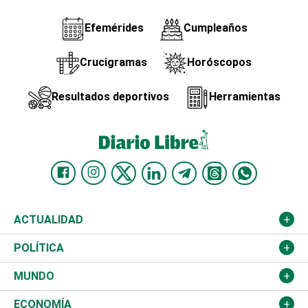
Efemérides
Cumpleaños
Crucigramas
Horóscopos
Resultados deportivos
Herramientas
ACTUALIDAD
Nacional
POLÍTICA
Ciudad
Partidos
MUNDO
Educación
JCE
Estados Unidos
ECONOMÍA