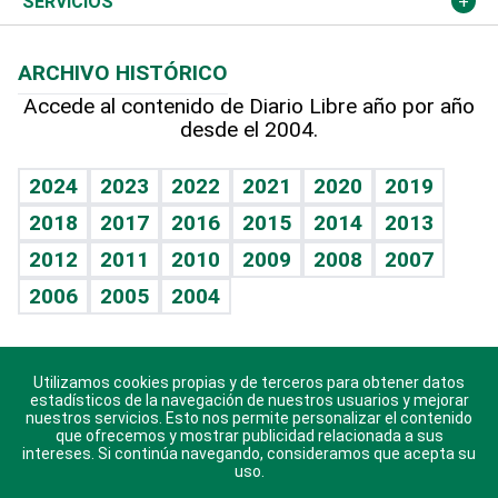
Cambio climático
Opinión
SERVICIOS
Macroeconomía
Mi mascota
Resultados deportivos
Lecturas
Planeta
Efemérides
ARCHIVO HISTÓRICO
Hablando con el pediatra
Línea de hit
Más firmas
Hecho en casa
Cumpleaños
Accede al contenido de Diario Libre año por año
desde el 2004.
Diario de nutrición
BRV
Mundo gamer
RSS
Vida y familia
TBT Deportivo
Guía del dinero
Horóscopos
2024
2023
2022
2021
2020
2019
Eñe
2018
2017
2016
2015
2014
2013
Crucigramas
2012
2011
2010
2009
2008
2007
Celebrando la vida
2006
2005
2004
Sin complejos
En pocas palabras
Utilizamos cookies propias y de terceros para obtener datos
Descarga nuestras aplicaciones para Android, iOS y
Escuchando al corazón
estadísticos de la navegación de nuestros usuarios y mejorar
sistema Huawei.
nuestros servicios. Esto nos permite personalizar el contenido
que ofrecemos y mostrar publicidad relacionada a sus
Economía Personal
intereses. Si continúa navegando, consideramos que acepta su
uso.
Consulta Libre