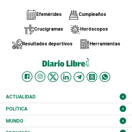
Efemérides
Cumpleaños
Crucigramas
Horóscopos
Resultados deportivos
Herramientas
ACTUALIDAD
Nacional
POLÍTICA
Ciudad
Partidos
MUNDO