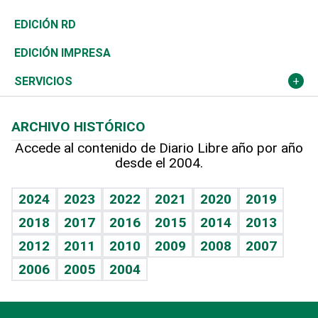
Ocenanía
Telecom.
Sociales
Tenis
El Espía
Historia
Revista
EDICIÓN RD
Caribe
Global y variable
Novedades
Olimpismo
Noticiero Poteleche
Martes de tecnología
Deportes
EDICIÓN IMPRESA
Resto del mundo
Economía personal
Podcast Arte Libre
Más deportes
Columnistas
Cambio climático
Opinión
SERVICIOS
Macroeconomía
Mi mascota
Resultados deportivos
Lecturas
Planeta
Efemérides
ARCHIVO HISTÓRICO
Hablando con el pediatra
Línea de hit
Más firmas
Hecho en casa
Cumpleaños
Accede al contenido de Diario Libre año por año
desde el 2004.
Diario de nutrición
BRV
Mundo gamer
RSS
Vida y familia
TBT Deportivo
Guía del dinero
Horóscopos
2024
2023
2022
2021
2020
2019
Eñe
2018
2017
2016
2015
2014
2013
Crucigramas
2012
2011
2010
2009
2008
2007
Celebrando la vida
2006
2005
2004
Sin complejos
En pocas palabras