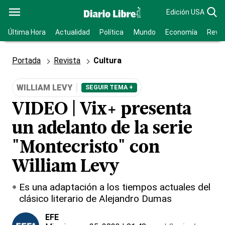
Edición USA
Última Hora
Actualidad
Política
Mundo
Economía
Revis
Portada
Revista
Cultura
WILLIAM LEVY
SEGUIR TEMA +
VIDEO | Vix+ presenta
un adelanto de la serie
"Montecristo" con
William Levy
Es una adaptación a los tiempos actuales del
clásico literario de Alejandro Dumas
EFE