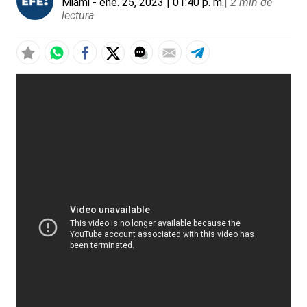
Miami
- ene. 25, 2023 | 01:40 p. m.
|
2 min de
lectura