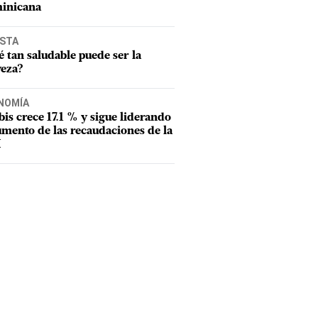
inicana
ISTA
 tan saludable puede ser la
veza?
NOMÍA
tbis crece 17.1 % y sigue liderando
umento de las recaudaciones de la
I