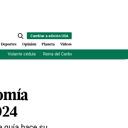
Cambiar a edición USA
Deportes
Opinión
Planeta
Videos
s
Volante cédula
Reina del Caribe
Clausura Juegos Centro
nomía
024
a guía hace su