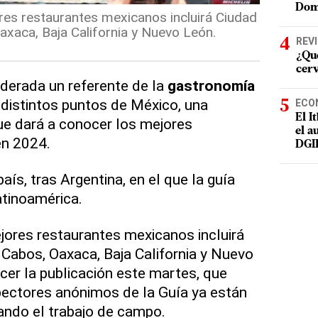
Dom
res restaurantes mexicanos incluirá Ciudad
xaca, Baja California y Nuevo León.
REV
¿Qué
cer
iderada un referente de la
gastronomía
a distintos puntos de México, una
ECO
El I
que dará a conocer los mejores
el a
en 2024.
DGI
ís, tras Argentina, en el que la guía
atinoamérica.
jores restaurantes mexicanos incluirá
Cabos, Oaxaca, Baja California y Nuevo
cer la publicación este martes, que
spectores anónimos de la Guía ya están
zando el trabajo de campo.