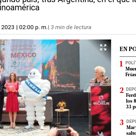
tinoamérica
, 2023 | 02:00 p. m.
|
3 min de lectura
EN P
POLÍ
Muer
Fría
DEP
Ferd
los 
33 p
DEP
Mary
salt