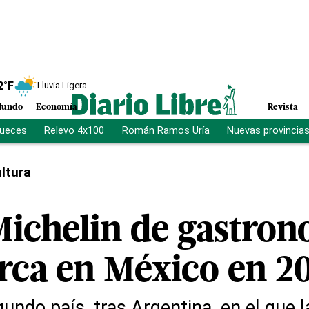
2
°F
Lluvia Ligera
undo
Economía
Revista
jueces
Relevo 4x100
Román Ramos Uría
Nuevas provincia
ltura
Michelin de gastro
ca en México en 2
undo país, tras Argentina, en el que l