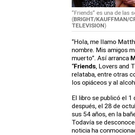
“Friends” es una de las 
(
BRIGHT/KAUFFMAN/C
TELEVISION
)
“Hola, me llamo Matth
nombre. Mis amigos me
muerto”. Así arranca
M
“
Friends
, Lovers and T
relataba, entre otras c
los opiáceos y al alcoh
El libro se publicó el
después, el 28 de octu
sus 54 años, en la bañe
Todavía se desconocen 
noticia ha conmociona