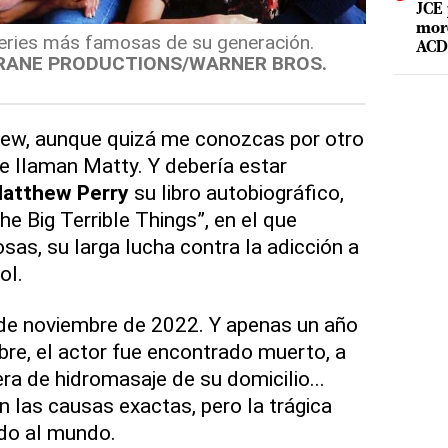
JCE 
mord
series más famosas de su generación.
ACD 
RANE PRODUCTIONS/WARNER BROS.
ew, aunque quizá me conozcas por otro
 llaman Matty. Y debería estar
atthew Perry
su libro autobiográfico,
he Big Terrible Things”, en el que
osas, su larga lucha contra la adicción a
ol.
 1 de noviembre de 2022. Y apenas un año
bre, el actor fue encontrado muerto, a
ra de hidromasaje de su domicilio...
las causas exactas, pero la trágica
do al mundo.