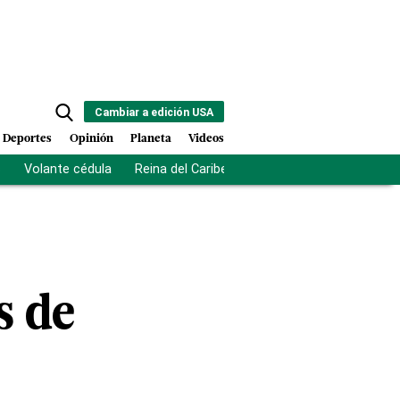
Cambiar a edición USA
Deportes
Opinión
Planeta
Videos
s
Volante cédula
Reina del Caribe
Clausura Juegos Centro
s de