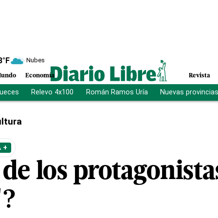
8
°F
Nubes
undo
Economía
Revista
jueces
Relevo 4x100
Román Ramos Uría
Nuevas provincia
ltura
 +
de los protagonista
"?