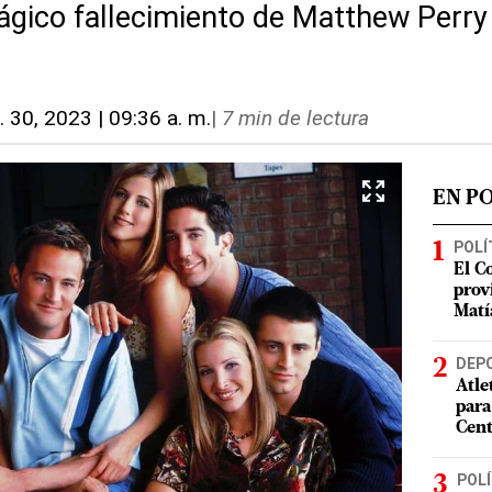
trágico fallecimiento de Matthew Perr
. 30, 2023 | 09:36 a. m.
|
7 min de lectura
EN P
POLÍ
El C
prov
Matí
DEP
Atle
para
Cent
POLÍ