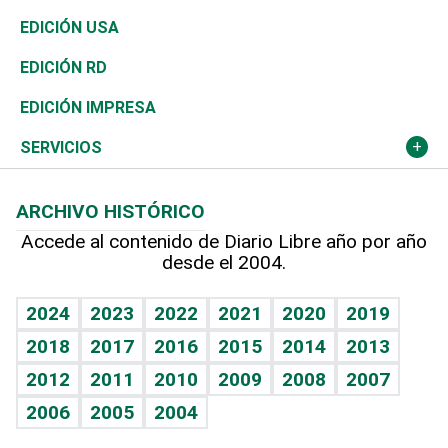
Reportajes
África
Vivienda
Buena Vida
Ciclismo
En Directo
Tecnología
Economía
EDICIÓN USA
Ocenanía
Telecom.
Sociales
Tenis
El Espía
Historia
Revista
EDICIÓN RD
Caribe
Global y variable
Novedades
Olimpismo
Noticiero Poteleche
Martes de tecnología
Deportes
EDICIÓN IMPRESA
Resto del mundo
Economía personal
Podcast Arte Libre
Más deportes
Columnistas
Cambio climático
Opinión
SERVICIOS
Macroeconomía
Mi mascota
Resultados deportivos
Lecturas
Planeta
Efemérides
ARCHIVO HISTÓRICO
Hablando con el pediatra
Línea de hit
Más firmas
Hecho en casa
Cumpleaños
Accede al contenido de Diario Libre año por año
desde el 2004.
Diario de nutrición
BRV
Mundo gamer
RSS
Vida y familia
TBT Deportivo
Guía del dinero
Horóscopos
2024
2023
2022
2021
2020
2019
Eñe
2018
2017
2016
2015
2014
2013
Crucigramas
2012
2011
2010
2009
2008
2007
Celebrando la vida
2006
2005
2004
Sin complejos