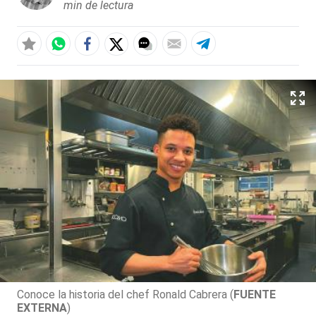
min de lectura
Conoce la historia del chef Ronald Cabrera (
FUENTE
EXTERNA
)