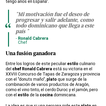
tengo años en España”.
"Mi motivación fue el deseo de
progresar y salir adelante, como
“
todo dominicano que llega a este
país "
Ronald Cabrera
Chef
Una
fusión
ganadora
Entre los logros de este peculiar
estilo
culinario
del
chef
Ronald Cabrera
está su victoria en el
XXVIII Concurso de Tapas de Zaragoza y provincia
con el “donuts maño”,
plato
que surge de la
combinación de varios productos de Aragón,
como el vino tinto, el cerdo Duroc y el jamón, pero
con el
estilo
de la
cocina
dominicana.
La idea es que si una persona pide este
plato
en