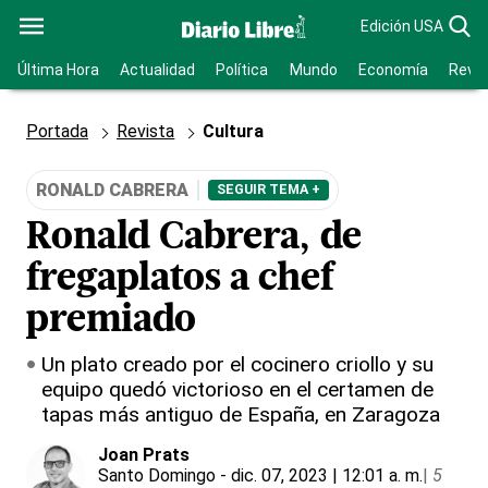
Edición USA
Última Hora
Actualidad
Política
Mundo
Economía
Revis
Portada
Revista
Cultura
RONALD CABRERA
SEGUIR TEMA +
Ronald Cabrera, de
fregaplatos a chef
premiado
Un plato creado por el cocinero criollo y su
equipo quedó victorioso en el certamen de
tapas más antiguo de España, en Zaragoza
Joan Prats
Santo Domingo
- dic. 07, 2023 | 12:01 a. m.
|
5