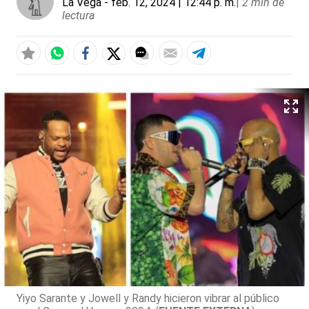
La Vega
- feb. 12, 2024 | 12:44 p. m.
|
2 min de
lectura
Yiyo Sarante y Jowell y Randy hicieron vibrar al público