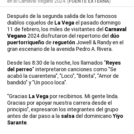
en el Carnaval Vegano 2024. (
FUENTE EXTERNA
)
Después de la segunda salida de los famosos
diablos cojuelos de
La Vega
el pasado domingo
11 de febrero, los miles de visitantes del
Carnaval
Vegano
2024 disfrutaron del repertorio del
dúo
puertorriqueño
de
reguetón
Jowell & Randy en el
gran escenario de la avenida Pedro A. Rivera.
Desde las 8:30 de la noche, los llamados "
Reyes
del perreo
" interpretaron canciones como "Se
acabó la cuarentena", "Loco", "Bonita", "Amor de
bandido" y "Un poco loca".
"Gracias
La Vega
por recibirnos. Mi gente linda.
Gracias por apoyar nuestra carrera desde el
principio", expresaron los integrantes del grupo
antes de dar paso a la
salsa
del dominicano
Yiyo
Sarante
.