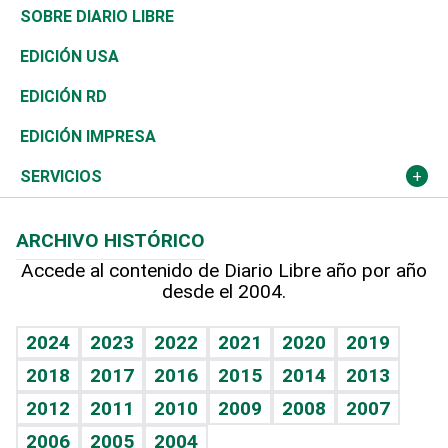
José Boquete
Asia
Consumo
Belleza
Golf
De buena tinta
Clima
Mundo
SOBRE DIARIO LIBRE
Reportajes
África
Vivienda
Buena Vida
Ciclismo
En Directo
Tecnología
Economía
EDICIÓN USA
Ocenanía
Telecom.
Sociales
Tenis
El Espía
Historia
Revista
EDICIÓN RD
Caribe
Global y variable
Novedades
Olimpismo
Noticiero Poteleche
Martes de tecnología
Deportes
EDICIÓN IMPRESA
Resto del mundo
Economía personal
Podcast Arte Libre
Más deportes
Columnistas
Cambio climático
Opinión
SERVICIOS
Macroeconomía
Mi mascota
Resultados deportivos
Lecturas
Planeta
Efemérides
ARCHIVO HISTÓRICO
Hablando con el pediatra
Línea de hit
Más firmas
Hecho en casa
Cumpleaños
Accede al contenido de Diario Libre año por año
desde el 2004.
Diario de nutrición
BRV
Mundo gamer
RSS
Vida y familia
TBT Deportivo
Guía del dinero
Horóscopos
2024
2023
2022
2021
2020
2019
Eñe
2018
2017
2016
2015
2014
2013
Crucigramas
2012
2011
2010
2009
2008
2007
Celebrando la vida
2006
2005
2004